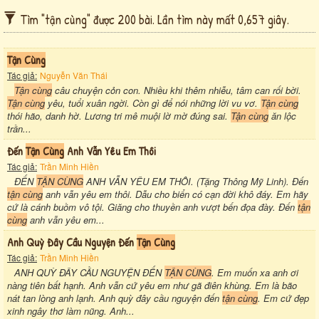
Tìm "tận cùng" được 200 bài. Lần tìm này mất 0,657 giây.
Tận Cùng
Tác giả:
Nguyễn Văn Thái
Tận cùng
câu chuyện cỏn con. Nhiều khi thêm nhiễu, tâm can rối bời.
Tận cùng
yêu, tuổi xuân ngời. Còn gì để nói những lời vu vơ.
Tận cùng
thói hão, danh hờ. Lương tri mê muội lờ mờ đúng sai.
Tận cùng
ăn lộc
trần...
Đến
Tận Cùng
Anh Vẫn Yêu Em Thôi
Tác giả:
Trần Minh Hiền
ĐẾN
TẬN CÙNG
ANH VẪN YÊU EM THÔI. (Tặng Thông Mỹ Linh). Đến
tận cùng
anh vẫn yêu em thôi. Dẫu cho biển có cạn đời khô đáy. Em hãy
cứ là cánh buồm vô tội. Giăng cho thuyền anh vượt bến đọa đày. Đến
tận
cùng
anh vẫn yêu em...
Anh Quỳ Đây Cầu Nguyện Đến
Tận Cùng
Tác giả:
Trần Minh Hiền
ANH QUỲ ĐÂY CẦU NGUYỆN ĐẾN
TẬN CÙNG
. Em muốn xa anh ơi
nàng tiên bất hạnh. Anh vẫn cứ yêu em như gã điên khùng. Em là bão
nát tan lòng anh lạnh. Anh quỳ đây cầu nguyện đến
tận cùng
. Em cứ đẹp
xinh ngây thơ làm nũng. Anh...