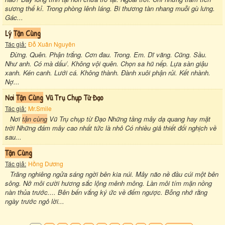
sương thế kỉ. Trong phòng lênh láng. Bi thương tàn nhang muỗi gù lưng.
Gác...
Lý
Tận Cùng
Tác giả:
Đỗ Xuân Nguyên
Đừng. Quên. Phận trắng. Cơn đau. Trong. Em. Dĩ vãng. Cũng. Sầu.
Như anh. Có mà dấu/. Không vội quên. Chọn sa hũ nếp. Lựa sàn giậu
xanh. Kén canh. Lưới cá. Không thành. Đành xuôi phận rủi. Kết nhành.
Nợ...
Nơi
Tận Cùng
Vũ Trụ Chụp Từ Đạo
Tác giả:
Mr.Smile
Nơi
tận cùng
Vũ Trụ chụp từ Đạo Những tầng mây dạ quang hay mặt
trời Những đám mây cao nhất tức là nhỏ Có nhiều giả thiết đối nghịch về
sau...
Tận Cùng
Tác giả:
Hồng Dương
Trăng nghiêng ngửa sáng ngời bên kia núi. Mây não nề đầu cúi một bên
sông. Nở môi cười hương sắc lộng mênh mông. Làn môi tím mặn nồng
nàn thủa trước.... Bên bến vắng ký ức về đếm ngược. Bỗng nhớ rằng
ngày trước ngỏ lời...