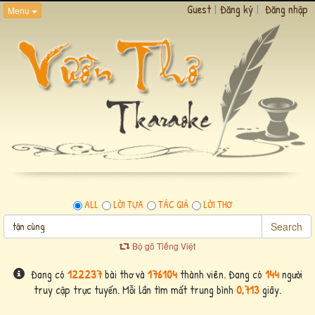
Guest
|
Đăng ký
|
Đăng nhập
Menu
ALL
LỜI TỰA
TÁC GIẢ
LỜI THƠ
Search
Bộ gõ Tiếng Việt
Đang có
122237
bài thơ và
176104
thành viên. Đang có
144
người
truy cập trực tuyến. Mỗi lần tìm mất trung bình
0,713
giây.