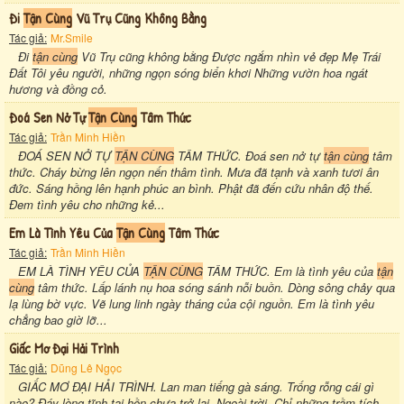
Đi
Tận Cùng
Vũ Trụ Cũng Không Bằng
Tác giả:
Mr.Smile
Đi
tận cùng
Vũ Trụ cũng không bằng Được ngắm nhìn vẻ đẹp Mẹ Trái
Đất Tôi yêu người, những ngọn sóng biển khơi Những vườn hoa ngát
hương và đồng cỏ.
Đoá Sen Nở Tự
Tận Cùng
Tâm Thức
Tác giả:
Trần Minh Hiền
ĐOÁ SEN NỞ TỰ
TẬN CÙNG
TÂM THỨC. Đoá sen nở tự
tận cùng
tâm
thức. Cháy bừng lên ngọn nến thâm tình. Mưa đã tạnh và xanh tươi ân
đức. Sáng hồng lên hạnh phúc an bình. Phật đã đến cứu nhân độ thế.
Đem tình yêu cho những kẻ...
Em Là Tình Yêu Của
Tận Cùng
Tâm Thức
Tác giả:
Trần Minh Hiền
EM LÀ TÌNH YÊU CỦA
TẬN CÙNG
TÂM THỨC. Em là tình yêu của
tận
cùng
tâm thức. Lấp lánh nụ hoa sóng sánh nỗi buồn. Dòng sông chảy qua
lạ lùng bờ vực. Vẽ lung linh ngày tháng của cội nguồn. Em là tình yêu
chẳng bao giờ lỡ...
Giấc Mơ Đại Hải Trình
Tác giả:
Dũng Lê Ngọc
GIẤC MƠ ĐẠI HẢI TRÌNH. Lan man tiếng gà sáng. Trống rỗng cái gì
nào? Đáy lòng tĩnh tại hồn chưa trở lại. Ngoài trời. Chỉ những trầm tích