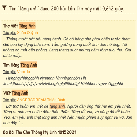
Tìm "tặng anh" được 200 bài. Lần tìm này mất 0,642 giây.
Thơ Viết
Tặng Anh
Tác giả:
Xuân Quỳnh
Tháng mười trời trải nắng hanh. Có cô hàng phố phơi chăn trước thềm.
Gió qua lay động bức rèm. Tấm gương trong suốt ánh đèn nê-ông. Tôi
không có một căn phòng. Lang thang suốt những năm ròng tuổi thơ. Gia
tài là mấy...
Tim Hồng
Tặng Anh
Tác giả:
Vhbxdu
Hyhghgyhhbggbhh Njnnnnn Nnnnbghnbbn Hh
Jnmkjfucuivjvjvjjvjvuvivjvjfxxgixgigifififixfigi Bhbbbnnnvgvv Gggghhj
Viết
Tặng Anh
Tác giả:
ANGERSDREAM Thiên Bình
Lời thơ buồn em viết để
tặng anh
. Người đàn ông thứ hai em yêu nhất.
Từng vì anh em nhiều đêm thổn thức. Từng rất vui, và cũng đã rất buồn.
Yêu, em yêu anh thật lòng anh nhé! Nên muộn phiền suy nghĩ vu vơ. Xin
anh đấy !...
Ba Bài Thơ Cho Thông Mỹ Linh 10152021