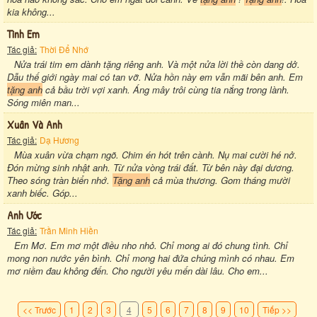
kia không...
Tình Em
Tác giả:
Thời Để Nhớ
Nửa trái tim em dành tặng riêng anh. Và một nửa lời thề còn dang dở.
Dẫu thế giới ngày mai có tan vỡ. Nửa hồn này em vẫn mãi bên anh. Em
tặng anh
cả bầu trời vợi xanh. Áng mây trôi cùng tia nắng trong lành.
Sóng miên man...
Xuân Và Anh
Tác giả:
Dạ Hương
Mùa xuân vừa chạm ngõ. Chim én hót trên cành. Nụ mai cười hé nở.
Đón mừng sinh nhật anh. Từ nửa vòng trái đất. Từ bên này đại dương.
Theo sóng tràn biển nhớ.
Tặng anh
cả mùa thương. Gom tháng mười
xanh biếc. Góp...
Anh Ước
Tác giả:
Trần Minh Hiền
Em Mơ. Em mơ một điều nho nhỏ. Chỉ mong ai đó chung tình. Chỉ
mong non nước yên bình. Chỉ mong hai đứa chúng mình có nhau. Em
mơ niềm đau không đến. Cho người yêu mến dài lâu. Cho em...
<< Trước
1
2
3
4
5
6
7
8
9
10
Tiếp >>