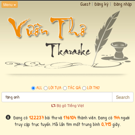
Guest
|
Đăng ký
|
Đăng nhập
Menu
ALL
LỜI TỰA
TÁC GIẢ
LỜI THƠ
Search
Bộ gõ Tiếng Việt
Đang có
122237
bài thơ và
176104
thành viên. Đang có
144
người
truy cập trực tuyến. Mỗi lần tìm mất trung bình
0,715
giây.