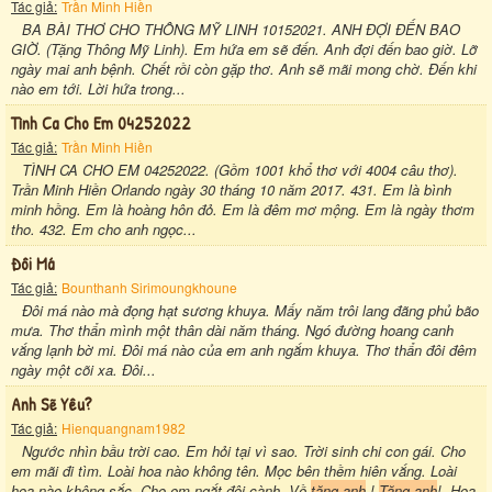
Tác giả:
Trần Minh Hiền
BA BÀI THƠ CHO THÔNG MỸ LINH 10152021. ANH ĐỢI ĐẾN BAO
GIỜ. (Tặng Thông Mỹ Linh). Em hứa em sẽ đến. Anh đợi đến bao giờ. Lỡ
ngày mai anh bệnh. Chết rồi còn gặp thơ. Anh sẽ mãi mong chờ. Đến khi
nào em tới. Lời hứa trong...
Tình Ca Cho Em 04252022
Tác giả:
Trần Minh Hiền
TÌNH CA CHO EM 04252022. (Gồm 1001 khổ thơ với 4004 câu thơ).
Trần Minh Hiền Orlando ngày 30 tháng 10 năm 2017. 431. Em là bình
minh hồng. Em là hoàng hôn đỏ. Em là đêm mơ mộng. Em là ngày thơm
tho. 432. Em cho anh ngọc...
Đôi Má
Tác giả:
Bounthanh Sirimoungkhoune
Đôi má nào mà đọng hạt sương khuya. Mấy năm trôi lang đãng phủ bão
mưa. Thơ thẩn mình một thân dài năm tháng. Ngó đường hoang canh
vắng lạnh bờ mi. Đôi má nào của em anh ngắm khuya. Thơ thẩn đôi đêm
ngày một cõi xa. Đôi...
Anh Sẽ Yêu?
Tác giả:
Hienquangnam1982
Ngước nhìn bầu trời cao. Em hỏi tại vì sao. Trời sinh chi con gái. Cho
em mãi đi tìm. Loài hoa nào không tên. Mọc bên thềm hiên vắng. Loài
hoa nào không sắc. Cho em ngắt đôi cành. Về
tặng anh
!
Tặng anh
!. Hoa