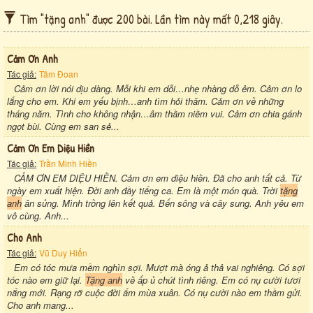
Tìm "tặng anh" được 200 bài. Lần tìm này mất 0,218 giây.
Cảm Ơn Anh
Tác giả:
Tâm Đoan
Cảm ơn lời nói dịu dàng. Mỗi khi em dỗi…nhẹ nhàng dỗ êm. Cảm ơn lo
lắng cho em. Khi em yếu bịnh…anh tìm hỏi thăm. Cảm ơn về những
tháng năm. Tình cho không nhận…âm thầm niềm vui. Cảm ơn chia gánh
ngọt bùi. Cùng em san sẻ...
Cảm Ơn Em Diệu Hiền
Tác giả:
Trần Minh Hiền
CẢM ƠN EM DIỆU HIỀN. Cảm ơn em diệu hiền. Đã cho anh tất cả. Từ
ngày em xuất hiện. Đời anh đầy tiếng ca. Em là một món quà. Trời
tặng
anh
ân sủng. Mình trồng lên kết quả. Bến sông và cây sung. Anh yêu em
vô cùng. Anh...
Cho Anh
Tác giả:
Vũ Duy Hiển
Em có tóc mưa mềm nghìn sợi. Mượt mà óng ả thả vai nghiêng. Có sợi
tóc nào em giữ lại.
Tặng anh
về ấp ủ chút tình riêng. Em có nụ cười tươi
nắng mới. Rạng rỡ cuộc đời ấm mùa xuân. Có nụ cười nào em thầm gửi.
Cho anh mang...