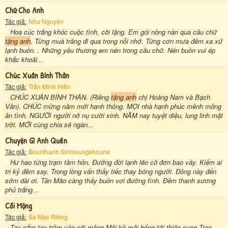
Chữ Cho Anh
Tác giả:
Như Nguyện
Hoa cúc trắng khóc cuộc tình, cõi lặng. Em gói nồng nàn qua câu chữ
tặng anh
. Từng muà trăng đi qua trong nỗi nhớ. Từng cơn mưa đêm xa xứ
lạnh buồn. . Những yêu thương em nén trong câu chữ. Nén buồn vui ép
khắc khoải...
Chúc Xuân Bính Thân
Tác giả:
Trần Minh Hiền
CHÚC XUÂN BÍNH THÂN. (Riêng
tặng anh
chị Hoàng Nam và Bạch
Vân). CHÚC mừng năm mới hanh thông. MỌI nhà hạnh phúc mênh mông
ân tình. NGƯỜI người nở nụ cười xinh. NĂM nay tuyệt diệu, lung linh mặt
trời. MỚI cùng chia sẻ ngàn...
Chuyện Gì Anh Quên
Tác giả:
Bounthanh Sirimoungkhoune
Hư hao từng trạm tâm hồn. Đường đời lạnh lẽo cô đơn bao vầy. Kiếm ai
tri kỷ đêm say. Trong lòng vấn thấy tiếc thay bóng người. Đông này đến
sớm dài ơi. Tân Mão càng thấy buồn vơi đường tình. Đêm thanh sương
phủ trắng...
Cõi Mộng
Tác giả:
Sa Mạc Riêng
Tay nắm tay trầm vào cõi mộng Môi kề môi bổng tới thiên cung Trao