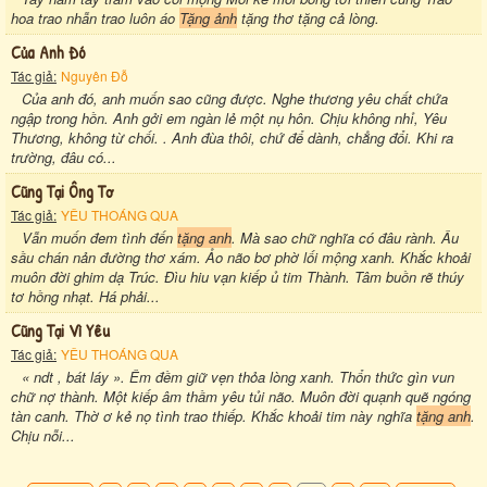
hoa trao nhẫn trao luôn áo
Tặng ảnh
tặng thơ tặng cả lòng.
Của Anh Đó
Tác giả:
Nguyên Đỗ
Của anh đó, anh muốn sao cũng được. Nghe thương yêu chất chứa
ngập trong hồn. Anh gởi em ngàn lẻ một nụ hôn. Chịu không nhỉ, Yêu
Thương, không từ chối. . Anh đùa thôi, chứ để dành, chẳng đổi. Khi ra
trường, đâu có...
Cũng Tại Ông Tơ
Tác giả:
YÊU THOÁNG QUA
Vẫn muốn đem tình đến
tặng anh
. Mà sao chữ nghĩa có đâu rành. Âu
sầu chán nản đường thơ xám. Ảo não bơ phờ lối mộng xanh. Khắc khoải
muôn đời ghim dạ Trúc. Đìu hiu vạn kiếp ủ tim Thành. Tâm buồn rẽ thúy
tơ hồng nhạt. Há phải...
Cũng Tại Vì Yêu
Tác giả:
YÊU THOÁNG QUA
« ndt , bát láy ». Êm đềm giữ vẹn thỏa lòng xanh. Thổn thức gìn vun
chữ nợ thành. Một kiếp âm thầm yêu tủi não. Muôn đời quạnh quẽ ngóng
tàn canh. Thờ ơ kẻ nọ tình trao thiếp. Khắc khoải tim này nghĩa
tặng anh
.
Chịu nỗi...