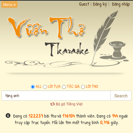
Guest
|
Đăng ký
|
Đăng nhập
Menu
ALL
LỜI TỰA
TÁC GIẢ
LỜI THƠ
Search
Bộ gõ Tiếng Việt
Đang có
122237
bài thơ và
176104
thành viên. Đang có
144
người
truy cập trực tuyến. Mỗi lần tìm mất trung bình
0,716
giây.