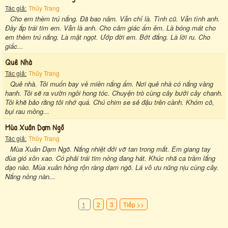
Tác giả:
Thủy Trang
Cho em thèm trú nắng. Đã bao năm. Vẫn chỉ là. Tình cũ. Vẫn tình anh.
Đầy ắp trái tim em. Vẫn là anh. Cho cảm giác ấm êm. Là bóng mát cho
em thèm trú nắng. Là mật ngọt. Ướp đời em. Bớt đắng. Là lời ru. Cho
giấc...
Quê Nhà
Tác giả:
Thủy Trang
Quê nhà. Tôi muốn bay về miền nắng ấm. Nơi quê nhà có nắng vàng
hanh. Tôi sẽ ra vườn ngồi hong tóc. Chuyện trò cùng cây bưởi cây chanh.
Tôi khẽ bảo rằng tôi nhớ quá. Chú chim se sẻ đậu trên cành. Khóm cỏ,
bụi rau mồng...
Mùa Xuân Dạm Ngõ
Tác giả:
Thủy Trang
Mùa Xuân Dạm Ngõ. Nắng nhiệt đới vỡ tan trong mắt. Em giang tay
đùa gió xôn xao. Có phải trái tim nồng đang hát. Khúc nhã ca trầm lắng
dạo nào. Mùa xuân hồng rộn ràng dạm ngõ. Lá vô ưu nũng nịu cùng cây.
Nắng nồng nàn...
1
2
3
Tiếp >>