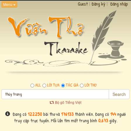
Guest
|
Đăng ký
|
Đăng nhập
Menu
ALL
LỜI TỰA
TÁC GIẢ
LỜI THƠ
Search
Bộ gõ Tiếng Việt
Đang có
122250
bài thơ và
176133
thành viên. Đang có
144
người
truy cập trực tuyến. Mỗi lần tìm mất trung bình
0,673
giây.