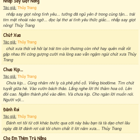
Nhắp Say Giọt Nồng
Tác giả:
Thủy Trang
nhắp say giọt nồng tình yêu... tưởng đã ngủ yên ở trong cùng tận... trái
tim mệt nhoài nào ngờ... đọc lại thơ ai tình yêu thức giấc... nhắp say giọt
nồng! Thủy Trang
Chút Xưa
Tác giả:
Thủy Trang
chút xưa thôi về hỏi lại trái tim còn thương còn nhớ hay quên mất rồi
gặp nhau thì cũng gượng cười mà lòng sao vẫn ngậm ngùi chút xưa Thủy
Trang
Chưa Kịp...
Tác giả:
Thủy Trang
Chưa kịp... Cùng nhâm nhi ly cà phê phố cỗ. Viếng biodôme. Tìm chút
tuyết giữa hè. Vào vườn bách thảo. Lắng nghe lời thì thầm hoa cỏ. Lên
đồi cao. Ngắm thành phố vào đêm. Và chưa kịp. Cho ngàn lời muốn nói.
Người vội...
Đánh Rơi
Tác giả:
Thủy Trang
Đánh rơi tôi từ cõi khác bước qua cõi này bầu bạn tà tà dạo chơi lâu
ngày đã lỡ đánh rơi cái tôi chơn chất ít lời năm xưa... Thủy Trang
Cho Em Thèm Trú Nắng