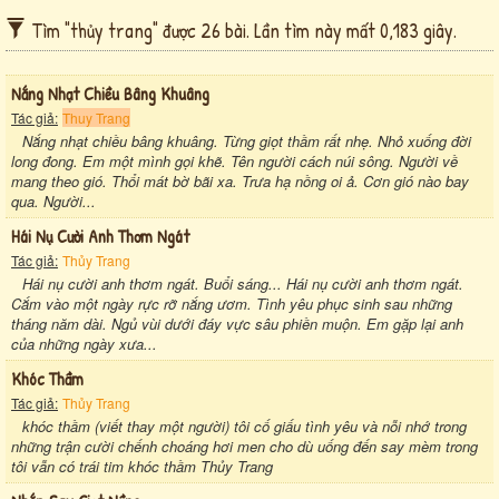
Tìm "thủy trang" được 26 bài. Lần tìm này mất 0,183 giây.
Nắng Nhạt Chiều Bâng Khuâng
Tác giả:
Thuy Trang
Nắng nhạt chiều bâng khuâng. Từng giọt thầm rất nhẹ. Nhỏ xuống đời
long đong. Em một mình gọi khẽ. Tên người cách núi sông. Người về
mang theo gió. Thổi mát bờ bãi xa. Trưa hạ nồng oi ả. Cơn gió nào bay
qua. Người...
Hái Nụ Cười Anh Thơm Ngát
Tác giả:
Thủy Trang
Hái nụ cười anh thơm ngát. Buổi sáng... Hái nụ cười anh thơm ngát.
Cắm vào một ngày rực rỡ nắng ươm. Tình yêu phục sinh sau những
tháng năm dài. Ngủ vùi dưới đáy vực sâu phiền muộn. Em gặp lại anh
của những ngày xưa...
Khóc Thầm
Tác giả:
Thủy Trang
khóc thầm (viết thay một người) tôi cố giấu tình yêu và nỗi nhớ trong
những trận cười chếnh choáng hơi men cho dù uống đến say mèm trong
tôi vẫn có trái tim khóc thầm Thủy Trang