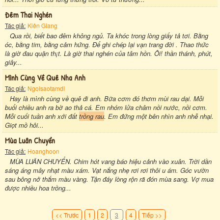
Đêm Thai Nghén
Tác giả:
Kiên Giang
Qua rồi, biết bao đêm không ngủ. Ta khóc trong lòng giấy tả tơi. Bằng
óc, bằng tim, bằng cảm hứng. Để ghi chép lại vạn trang đời . Thao thức
là giờ đau quặn th¡t. Là giờ thai nghén của tâm hồn. Ôi! thần thánh, phút,
giây...
Mình Cùng Về Quê Nha Anh
Tác giả:
Ngoisaotamdi
Hay là mình cùng về quê đi anh. Bữa cơm đó thơm mùi rau dại. Mỗi
buổi chiều anh ra bờ ao thả cá. Em nhóm lửa châm nồi nước, nồi cơm.
Mỗi cuối tuần anh xới đất
trồng rau
. Em đứng một bên nhìn anh nhễ nhại.
Giọt mồ hôi...
Mùa Luân Chuyển
Tác giả:
Hoanghoon
MÙA LUÂN CHUYỂN. Chim hót vang báo hiệu cảnh vào xuân. Trời dần
sáng áng mây nhạt màu xám. Vạt nắng nhẹ rơi rơi thôi u ám. Góc vườn
sau bông nở thắm màu vàng. Tận đáy lòng rộn rã đón mùa sang. Vợ mua
được nhiều hoa trồng...
<< Trước
1
2
3
4
Tiếp >>