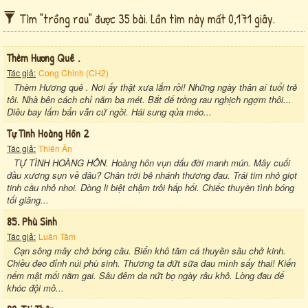
Tìm "trồng rau" được 35 bài. Lần tìm này mất 0,171 giây.
Thèm Hương Quê .
Tác giả:
Cong Chinh (CH2)
Thèm Hương quê . Nơi ấy thật xưa lắm rồi! Những ngày thân aí tuổi trẻ
tôi. Nhà bên cách chỉ năm ba mét. Bắt dế trồng rau nghịch ngợm thôi...
Diều bay lấm bẩn vẫn cứ ngồi. Hái sung qủa méo...
Tự Tình Hoàng Hôn 2
Tác giả:
Thiên Ân
TỰ TÌNH HOÀNG HÔN. Hoàng hôn vụn dấu đời manh mún. Mây cuối
đầu xương sụn về đâu? Chân trời bẻ nhánh thương đau. Trái tim nhỏ giọt
tinh cầu nhỏ nhoi. Dòng li biệt chậm trôi hấp hối. Chiếc thuyền tình bóng
tối giăng...
85. Phù Sinh
Tác giả:
Luân Tâm
Cạn sông mây chở bóng cầu. Biển khô tăm cá thuyền sầu chở kinh.
Chiều đeo đỉnh núi phù sinh. Thương ta dứt sữa đau mình sẩy thai! Kiến
nếm mật mối nằm gai. Sâu đêm da nứt bọ ngày râu khô. Lòng đau dế
khóc đội mồ...