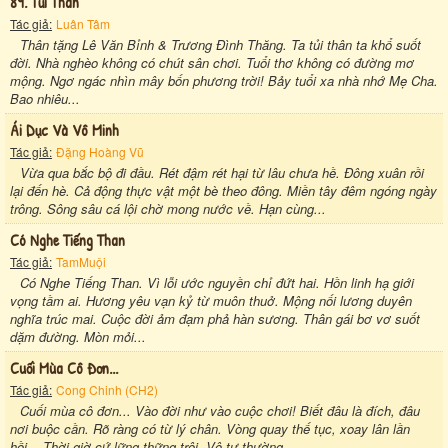
89. Tủi Thân
Tác giả:
Luân Tâm
Thân tặng Lê Văn Bỉnh & Trương Đình Thăng. Ta tủi thân ta khổ suốt
đời. Nhà nghèo không có chút sân chơi. Tuổi thơ không có đường mơ
mộng. Ngơ ngác nhìn mây bốn phương trời! Bảy tuổi xa nhà nhớ Mẹ Cha.
Bao nhiêu...
Ái Dục Và Vô Minh
Tác giả:
Đặng Hoàng Vũ
Vừa qua bắc bộ đi đầu. Rét đậm rét hại từ lâu chưa hề. Đông xuân rồi
lại đến hè. Cả động thực vật một bè theo đông. Miền tây đêm ngóng ngày
trông. Sông sâu cá lội chờ mong nước về. Hạn cùng...
Có Nghe Tiếng Than
Tác giả:
TamMuội
Có Nghe Tiếng Than. Vì lỗi ước nguyền chỉ đứt hai. Hồn linh hạ giới
vọng tầm ai. Hương yêu vạn kỷ từ muôn thuở. Mộng nối lương duyên
nghĩa trúc mai. Cuộc đời ảm đạm phả hàn sương. Thân gái bơ vơ suốt
dặm đường. Mòn mỏi...
Cuối Mùa Cô Đơn...
Tác giả:
Cong Chinh (CH2)
Cuối mùa cô đơn... Vào đời như vào cuộc chơi! Biết đâu là đích, đâu
nơi buộc cần. Rõ ràng có từ lý chân. Vòng quay thế tục, xoay lân lần
hồi... Thời giờ cứ lững thững trôi. Vô tư thường...