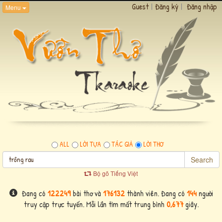
Guest
|
Đăng ký
|
Đăng nhập
Menu
ALL
LỜI TỰA
TÁC GIẢ
LỜI THƠ
Search
Bộ gõ Tiếng Việt
Đang có
122249
bài thơ và
176132
thành viên. Đang có
144
người
truy cập trực tuyến. Mỗi lần tìm mất trung bình
0,677
giây.