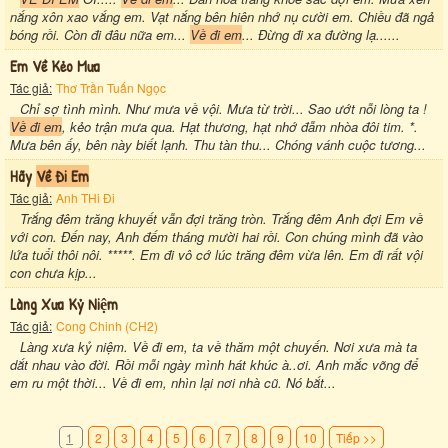
nắng xôn xao vắng em. Vạt nắng bên hiên nhớ nụ cười em. Chiều đã ngả
bóng rồi. Còn đi đâu nữa em...
Về đi em
... Đừng đi xa đường lạ......
Em Về Kẻo Mưa
Tác giả:
Thơ Trần Tuấn Ngọc
Chỉ sợ tình mình. Như mưa về vội. Mưa từ trời... Sao ướt nỗi lòng ta !
Về đi em
, kẻo trận mưa qua. Hạt thương, hạt nhớ đẫm nhòa đôi tim. *.
Mưa bên ấy, bên này biết lạnh. Thu tàn thu... Chóng vánh cuộc tương...
Hãy
Về Đi Em
Tác giả:
Anh THi Đi
Trắng đêm trăng khuyết vẫn đợi trăng tròn. Trắng đêm Anh đợi Em về
với con. Đến nay, Anh đếm tháng mười hai rồi. Con chúng mình đã vào
lứa tuổi thôi nôi. *****. Em đi vô cớ lúc trăng đêm vừa lên. Em đi rất vội
con chưa kịp...
Làng Xưa Kỷ Niệm
Tác giả:
Cong Chinh (CH2)
Làng xưa kỷ niệm. Về đi em, ta về thăm một chuyến. Nơi xưa mà ta
dắt nhau vào đời. Rồi mỗi ngày mình hát khúc à..ơi. Anh mắc võng để
em ru một thời... Về đi em, nhìn lại nơi nhà cũ. Nó bắt...
1
2
3
4
5
6
7
8
9
10
Tiếp >>