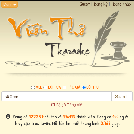
Guest
|
Đăng ký
|
Đăng nhập
Menu
ALL
LỜI TỰA
TÁC GIẢ
LỜI THƠ
Search
Bộ gõ Tiếng Việt
Đang có
122237
bài thơ và
176113
thành viên. Đang có
144
người
truy cập trực tuyến. Mỗi lần tìm mất trung bình
0,766
giây.