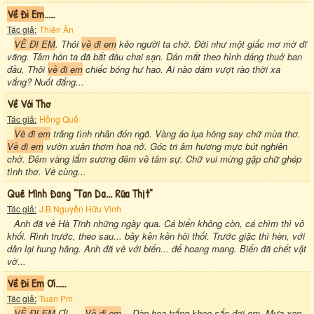
Về Đi Em
.....
Tác giả:
Thiên Ân
VỀ ĐI EM
. Thôi
về đi em
kẻo người ta chờ. Đời như một giấc mơ mờ dĩ
vãng. Tâm hồn ta đã bắt đầu chai sạn. Dán mắt theo hình dáng thuở ban
đầu. Thôi
về đi em
chiếc bóng hư hao. Ai nào dám vượt rào thời xa
vắng? Nuốt đắng...
Về Với Thơ
Tác giả:
Hồng Quế
Về đi em
trăng tình nhân đón ngõ. Vàng áo lụa hồng say chữ mùa thơ.
Về đi em
vườn xuân thơm hoa nở. Góc tri âm hương mực bút nghiên
chờ. Đêm vàng lắm sương đêm về tâm sự. Chữ vui mừng gặp chữ ghép
tình thơ. Về cùng...
Quê Mình Đang "tan Da... Rữa Thịt"
Tác giả:
J.B Nguyễn Hữu Vinh
Anh đã về Hà Tĩnh những ngày qua. Cá biển không còn, cá chìm thì vô
khối. Rình trước, theo sau... bầy kền kền hôi thối. Trước giặc thì hèn, với
dân lại hung hăng. Anh đã về với biển... để hoang mang. Biển đã chết vật
vờ...
Về Đi Em
Ơi.....
Tác giả:
Tuan Pm
VỀ ĐI EM
ƠI.....
Về đi em
... Dàn hoa trắng khoe sắc đợi em. Mưa xen