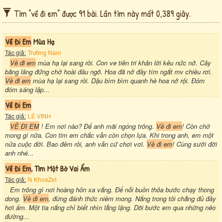
Tìm "về đi em" được 91 bài. Lần tìm này mất 0,389 giây.
Về Đi Em
Mùa Hạ
Tác giả:
Trường Nam
Về đi em
mùa hạ lại sang rồi. Con ve tiên tri khản lời kêu nức nở. Cây
bằng lăng đứng chờ hoài đầu ngõ. Hoa đã nở đầy tím ngắt mv chiều rơi.
Về đi em
mùa hạ lại sang rồi. Dậu bìm bìm quanh hè hoa nở rội. Đóm
đóm sáng lập...
Về Đi Em
Tác giả:
LÊ VINH
VỀ ĐI EM
! Em nơi nào? Để anh mãi ngóng trông.
Về đi em
! Còn chờ
mong gì nữa. Con tim em chắc vẫn còn chọn lựa. Khi trong anh, em một
nửa cuộc đời. Bao đêm rồi, anh vẫn cứ chơi vơi.
Về đi em
! Cùng sưởi đời
anh nhé...
Về Đi Em
, Tìm Một Bờ Vai Ấm
Tác giả:
N KhoaZet
Em trông gì nơi hoàng hôn xa vắng. Để nỗi buồn thỏa bước chạy thong
dong.
Về đi em
, đừng đánh thức niềm mong. Nắng trong tôi chẳng đủ đầy
hơi ấm. Một tia nắng chỉ biết nhìn lẳng lặng. Dõi bước em qua những nẻo
đường...