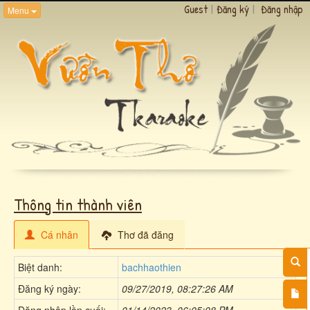
Guest
|
Đăng ký
|
Đăng nhập
Menu
Thông tin thành viên
Cá nhân
Thơ đã đăng
Biệt danh:
bachhaothien
Đăng ký ngày:
09/27/2019, 08:27:26 AM
Đăng nhập lần cuối:
01/14/2023, 06:05:08 PM