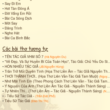
•
Say Đi Em
•
Hơi Tàn Đông Á
•
Đời Vắng Em Rồi
•
Bài Ca Sông Dịch
•
Mời Say
•
Đăng Trình
•
Nghe Hát
•
Bài Ca Bình Bắc
Các bài thơ tương tự:
•
TÊN TÁC GIẢ VHM SỐ 7
(
Hà Nguyên Du
)
•
"Vẻ Đẹp, Và Sự Huyền Bí Của Toán Học", Tác Giả: Chủ Yếu Do Sinh Tử (生子) Soạn Thảo Bao Gồm: Thiên Đạo, Địa Đạo, Nhân (Con Người).
•
HÔN NHIỀU TÁC GIẢ
(
JB.Nguyễn Hùng
)
•
Trăn Trở Mối Duyên Tình (Họa Thơ Liền Âm – Tác Gỉả Nguyễn Thành Sáng)
•
THƠI THẢNH THƠI.. (Họa Thơ Liên Vần-Tác Giả Tam Muội)
(
Nguyễn Thành Sáng
•
Nhớ Mãi Tình Em (Theo Phong Cách Thơ Liên Vần - Tác Giả Tam Muội)
•
Ý Nguyện Của Anh (Thơ Liền Âm Tác Giả - Nguyễn Thành Sáng)
(
N
•
Tự Nhiên Thì…(Thơ Liền Âm – Tác Giả - Nguyễn Thành Sáng)
(
Nguyễn Thành Sáng
•
- Tiểu Sử Tác Giả -
(
Trần Đức Phổ
)
•
Tiểu Sử Tác Giả
(
Đào Thi Thi
)