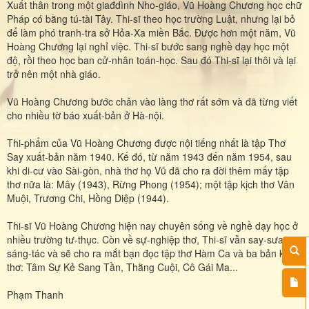
Xuất thân trong một giađdình Nho-giáo, Vũ Hoàng Chương học chữ
Pháp có bằng tú-tài Tây. Thi-sĩ theo học trường Luật, nhưng lại bỏ
để làm phó tranh-tra sở Hỏa-Xa miền Bắc. Được hơn một năm, Vũ
Hoàng Chương lại nghỉ việc. Thi-sĩ bước sang nghề dạy học một
độ, rồi theo học ban cử-nhân toán-học. Sau đó Thi-sĩ lại thôi và lại
trở nên một nhà giáo.
Vũ Hoàng Chương bước chân vào làng thơ rất sớm và đã từng viết
cho nhiều tờ báo xuất-bản ở Hà-nội.
Thi-phẩm của Vũ Hoàng Chương được nội tiếng nhất là tập Thơ
Say xuất-bản năm 1940. Kế đó, từ năm 1943 đến năm 1954, sau
khi di-cư vào Sài-gòn, nhà thơ họ Vũ đã cho ra đời thêm mấy tập
thơ nữa là: Mây (1943), Rừng Phong (1954); một tập kịch thơ Vân
Muội, Trương Chi, Hồng Diệp (1944).
Thi-sĩ Vũ Hoàng Chương hiện nay chuyên sống về nghề dạy học ở
nhiều trường tư-thục. Còn về sự-nghiệp thơ, Thi-sĩ vẫn say-sưa
sáng-tác và sẽ cho ra mắt bạn đọc tập thơ Hàm Ca và ba bản kịch
thơ: Tâm Sự Kẻ Sang Tần, Thằng Cuội, Cô Gái Ma...
Phạm Thanh