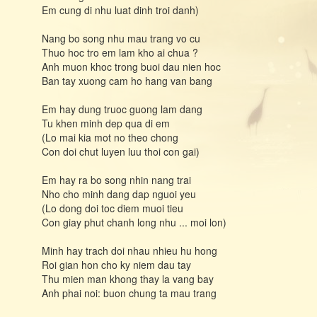
Em cung di nhu luat dinh troi danh)
Nang bo song nhu mau trang vo cu
Thuo hoc tro em lam kho ai chua ?
Anh muon khoc trong buoi dau nien hoc
Ban tay xuong cam ho hang van bang
Em hay dung truoc guong lam dang
Tu khen minh dep qua di em
(Lo mai kia mot no theo chong
Con doi chut luyen luu thoi con gai)
Em hay ra bo song nhin nang trai
Nho cho minh dang dap nguoi yeu
(Lo dong doi toc diem muoi tieu
Con giay phut chanh long nhu ... moi lon)
Minh hay trach doi nhau nhieu hu hong
Roi gian hon cho ky niem dau tay
Thu mien man khong thay la vang bay
Anh phai noi: buon chung ta mau trang