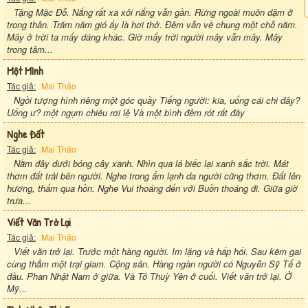
Tặng Mặc Đỗ. Nắng rất xa xôi nắng vẫn gần. Rừng ngoài muôn dặm ở
trong thân. Trăm năm gió ấy là hơi thở. Đêm vẫn về chung một chỗ nằm.
Mây ở trời ta mấy dáng khác. Giờ mấy trời người mây vẫn mây. Mây
trong tâm...
Một Mình
Tác giả:
Mai Thảo
Ngồi tượng hình riêng một góc quầy Tiếng người: kia, uống cái chi đây?
Uống ư? một ngụm chiều rơi lệ Và một bình đêm rót rất đầy
Nghe Đất
Tác giả:
Mai Thảo
Nằm đây dưới bóng cây xanh. Nhìn qua lá biếc lại xanh sắc trời. Mát
thơm đất trải bên người. Nghe trong ẩm lạnh da người cũng thơm. Đất lên
hương, thấm qua hồn. Nghe Vui thoáng đến với Buồn thoáng đi. Giữa giờ
trưa...
Viết Văn Trở Lại
Tác giả:
Mai Thảo
Viết văn trở lại. Trước một hàng người. Im lặng và hấp hối. Sau kẽm gai
cùng thẳm một trại giam. Cộng sản. Hàng ngàn người có Nguyễn Sỹ Tế ở
đầu. Phan Nhật Nam ở giữa. Và Tô Thuỳ Yên ở cuối. Viết văn trở lại. Ở
Mỹ...