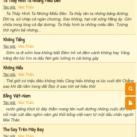
Ta Thấy Hình Ta Những Miếu Đền
Tác giả:
Mai Thảo
Ta Thấy Hình Ta Những Miếu Đền. Ta thấy tên ta những bảng đường.
Đời ta, sử chép cả ngàn chương. Sao không, hạt cát sông Hằng ấy. Còn
chứa trong lòng cả đại dương. Ta thấy hình ta những miếu đền. Tượng
thờ nghìn bệ những...
Không Tiếng
Tác giả:
Mai Thảo
Sớm ra đi sớm hoa không biết Đêm trở về đêm cành không hay Vầng
trăng đoi lúc tìm ra dấu Nơi góc tường in cái bóng gầy
Không Hiểu
Tác giả:
Mai Thảo
Thế giới có triệu điều không hiểu Càng hiểu không ra lúc cuối đời Chẳng
sao khi đã nằm trong đất Đọc ở sao trời sẽ hiểu thôi
Bỗng Việt-Nam
Tác giả:
Mai Thảo
nước giếng khơi từ đáy thẳm mang tên nuôi dưỡng những cuộc đời thả
nổi mặc cát đảo nghìn năm gió thổi bỗng việt-nam từ một dấu chân người
Mai Thảo
Thơ Say Trên Máy Bay
Tác giả:
Mai Thảo