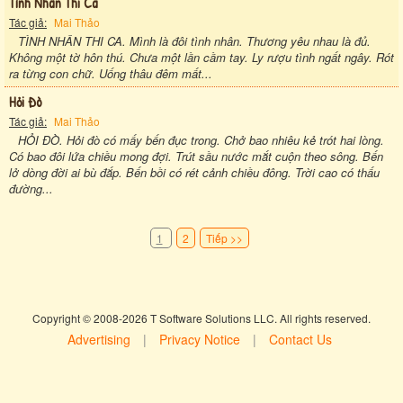
Tình Nhân Thi Ca
Tác giả:
Mai Thảo
TÌNH NHÂN THI CA. Mình là đôi tình nhân. Thương yêu nhau là đủ.
Không một tờ hôn thú. Chưa một lần cầm tay. Ly rượu tình ngất ngây. Rót
ra từng con chữ. Uống thâu đêm mất...
Hỏi Đò
Tác giả:
Mai Thảo
HỎI ĐÒ. Hỏi đò có mấy bến đục trong. Chở bao nhiêu kẻ trót hai lòng.
Có bao đôi lứa chiều mong đợi. Trút sầu nước mắt cuộn theo sông. Bến
lở dòng đời ai bù đắp. Bến bồi có rét cảnh chiều đông. Trời cao có thấu
đường...
1
2
Tiếp >>
Copyright © 2008-2026 T Software Solutions LLC. All rights reserved.
Advertising
|
Privacy Notice
|
Contact Us