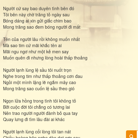
Người cứ say bao duyên tình bên đó
Tôi bên này chờ trăng tỏ ngày sau
Bóng dáng ai xin gửi giắc chim bao
Mong trăng sao đem bóng người đi mất
Tên của người lâu rồi không muốn nhất
Mà sao tim cứ mãi khắc tên ai
Mãi ngu ngơ như một kẻ men say
Muốn quên đi nhưng lòng hoài thấp thoảng
Người lạnh lùng lệ sầu tôi nuốt trọn
Nghe trong tim như thấp thoảng cơn đau
Ngồi một mình lặng lẽ ngắm mây cao
Mong trăng sao cuốn lệ sầu theo gió
Ngọn lửa hồng trong tình tôi không tỏ
Bởi cuộc đời tôi chẳng có tương lai
Nên trao người người đành bỏ qua tay
Quay lưng đi tìm lâu đài ai khác
Người lạnh lùng cổi lòng tôi tan nát
Chiều hoàng hôn nghe dào dạt cơn say