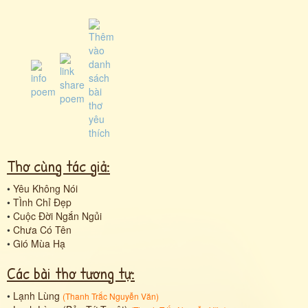
Thơ cùng tác giả:
•
Yêu Không Nói
•
TÌnh Chỉ Đẹp
•
Cuộc Đời Ngắn Ngủi
•
Chưa Có Tên
•
Gió Mùa Hạ
Các bài thơ tương tự:
•
Lạnh Lùng
(
Thanh Trắc Nguyễn Văn
)