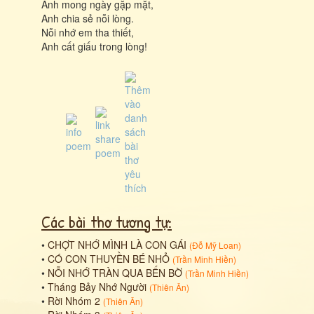
Anh mong ngày gặp mặt,
Anh chia sẻ nỗi lòng.
Nỗi nhớ em tha thiết,
Anh cất giấu trong lòng!
Các bài thơ tương tự:
•
CHỢT NHỚ MÌNH LÀ CON GÁI
(
Đỗ Mỹ Loan
)
•
CÓ CON THUYỀN BÉ NHỎ
(
Trần Minh Hiền
)
•
NỖI NHỚ TRÀN QUA BẾN BỜ
(
Trần Minh Hiền
)
•
Tháng Bảy Nhớ Người
(
Thiên Ân
)
•
Rời Nhóm 2
(
Thiên Ân
)