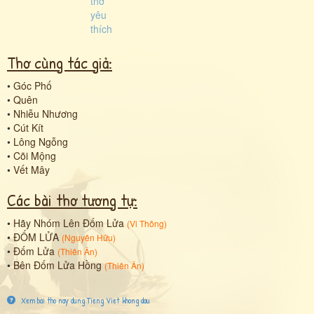
Thơ cùng tác giả:
•
Góc Phố
•
Quên
•
Nhiễu Nhương
•
Cút Kít
•
Lông Ngỗng
•
Cõi Mộng
•
Vết Mây
Các bài thơ tương tự:
•
Hãy Nhóm Lên Đốm Lửa
(
Vi Thông
)
•
ĐỐM LỬA
(
Nguyên Hữu
)
•
Đốm Lửa
(
Thiên Ân
)
•
Bên Đốm Lửa Hồng
(
Thiên Ân
)
Xem bai tho nay dung Tieng Viet khong dau