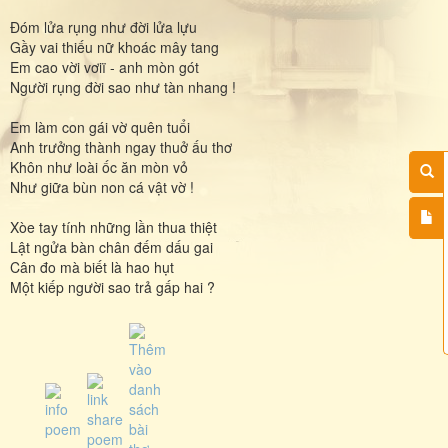
Đóm lửa rụng như đời lửa lựu
Gầy vai thiếu nữ khoác mây tang
Em cao vời vơiï - anh mòn gót
Người rụng đời sao như tàn nhang !
Em làm con gái vờ quên tuổi
Anh trưởng thành ngay thuở ấu thơ
Khôn như loài ốc ăn mòn vỏ
Như giữa bùn non cá vật vờ !
Xòe tay tính những lần thua thiệt
Lật ngửa bàn chân đếm dấu gai
Cân đo mà biết là hao hụt
Một kiếp người sao trả gấp hai ?