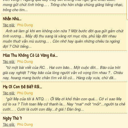
mong gửi chút tình trông... . Trông cho hồn chập chùng giăng tiếng nhạc,
trông cho tim...
Nhắn Nhủ...
Tác giả:
Phù Dung
Anh sẽ làm gì khi em không còn nữa ? Một bước đời qua gửi gấm chút
tình vương... Mấy độ thu sang lá vàng rơi mục rữa, phủ lấp đời nhau
muôn thuở vẫn mù sương... . Còn nhớ hay quên những chiều ta ngóng
đợi ? Chờ tiếng...
Mùa Thu Không Có Lá Vàng Rơi...
Tác giả:
Phù Dung
*từ một bài viết của RC. . Hai cơn bão... Một cuộc đời... Bão của trời
già cay nghiệt ? Hay bão của lòng người vẫn vô vọng tìm nhau ? . Chiều
nay, hoang mang bước chân tìm về lối cũ... Hàng cây xưa, chừ đã...
Mẹ Ơi Con Đã Biết Rồi...
Tác giả:
Phù Dung
*gửi Mẹ của tôi & NTQ. . . Ới Mẹ ơi khổ thân con quá... Cớ vì sao Mẹ
cứ lo xa ? Tính toan Mẹ cứ thanh la... Nay "mai" mốt "mối"...người ta chê
cười... . Cười là cười con đây...ở giá ! Đàn ông...
Ngày Thứ 7
Tác giả:
Phù Dung