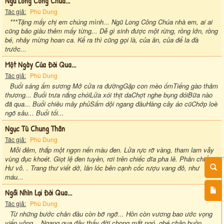
Ngũ Long Công Chúa...
Tác giả:
Phù Dung
***Tặng mấy chị em chúng mình... Ngũ Long Công Chúa nhà em, ai ai
cũng bảo giầu thêm mấy từng... Dễ gì sinh được một rừng, rồng lớn, rồng
bé, nhảy mừng hoan ca. Kể ra thì cũng gọi là, của ăn, của để la đà
trước...
Một Ngày Của Đời Qua...
Tác giả:
Phù Dung
Buổi sáng ẩm sương Mở cửa ra đườngGặp con mèo ốmTiếng gào thảm
thương... Buổi trưa nắng chóiLửa xói thịt daChợt nghe bụng đóiBữa nào
đã qua... Buổi chiều mây phủSấm dội ngang đầuHàng cây áo cũChớp loè
ngõ sâu... Buổi tối...
Ngục Tù Chung Thân
Tác giả:
Phù Dung
Mỗi đêm, thắp một ngọn nến màu đen. Lửa rực rỡ vàng, tham lam vẫy
vùng đục khoét. Giọt lệ đen tuyền, rơi trên chiếc dĩa pha lê. Phản chiếu...
Hư vô. . Trang thư viết dở, lăn lóc bên cạnh cốc rượu vang đỏ, như
máu...
Ngồi Nhìn Lại Đời Qua...
Tác giả:
Phù Dung
Từ những bước chân đầu còn bỡ ngỡ... Hồn còn vương bao ước vọng
viển vông... Ngang qua đây thấy đời chong mắt ngó, ghé chân buồn