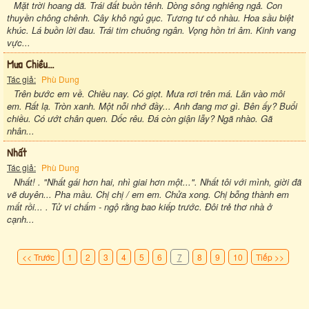
Mặt trời hoang dã. Trái đất buồn tênh. Dòng sông nghiêng ngả. Con
thuyền chông chênh. Cây khô ngủ gục. Tương tư cỏ nhàu. Hoa sầu biệt
khúc. Lá buồn lời đau. Trái tim chuông ngân. Vọng hồn tri âm. Kinh vang
vực...
Mưa Chiều...
Tác giả:
Phù Dung
Trên bước em về. Chiều nay. Có giọt. Mưa rơi trên má. Lăn vào môi
em. Rất lạ. Tròn xanh. Một nỗi nhớ đầy... Anh đang mơ gì. Bên ấy? Buổi
chiều. Có ướt chân quen. Dốc rêu. Đá còn giận lẫy? Ngã nhào. Gã
nhân...
Nhất
Tác giả:
Phù Dung
Nhất! . "Nhất gái hơn hai, nhì giai hơn một...". Nhất tôi với mình, giời đã
vẽ duyên... Pha mầu. Chị chị / em em. Chửa xong. Chị bỗng thành em
mất rồi... . Tử vi chấm - ngộ rằng bao kiếp trước. Đôi trẻ thơ nhà ở
cạnh...
<< Trước
1
2
3
4
5
6
7
8
9
10
Tiếp >>