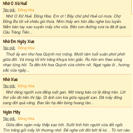
Nhớ O Xứ Huế
Tác giả:
Đông Hòa
Nhớ O Xứ Huế. Đông Hòa. Em ơi ! Bây chừ phố Huế có mưa. Chợ
Đông Ba tôi về chiều gió thưa. Nhìn thấy em hồn đâu nghe lưu luyến.
Nắm bàn tay xao xuyến mấy cho vừa. Bên con đường xưa ta đã đi qua.
Cầu Tràng Tiền...
Nhớ Em Ngày Xưa
Tác giả:
Đông Hòa
Thuở ấy em như hoa Quỳnh mơ mộng. Mười tám tuổi xuân phơi phới
giữa đời. Và trong tối khi trăng khuya tròn giấc. Ru hồn em theo sóng
nhạc từng hồi. Ta đến khi hoa Quỳnh vừa chớm nở. Ngạt ngào ôi , hương
sắc của ngây...
Nhớ Xưa
Tác giả:
Đông Hòa
Nhớ dáng người xưa đắng ruột gan. Mở trang báo cũ lệ dâng tràn. Lời
thơ vẫn đó trên thi tập. Di ảnh còn kia giữa nguyệt san. Đã mấy đông
sang đời quá vãng. Bao lần hạ đến bóng hoang tàn...
Ngàn Mây
Tác giả:
Đông Hòa
Giữa đêm ngàn mây thắp sao trời. Sưởi linh hồn người vừa đổi ngôi.
Tìm trăng gửi mấy lời thương nhớ. Để nghe cõi đời bớt lẻ loi. . Từ nơi nào