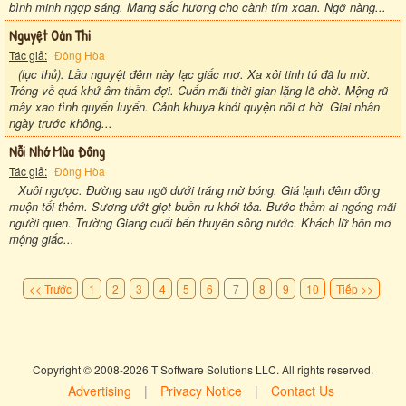
bình minh ngợp sáng. Mang sắc hương cho cành tím xoan. Ngỡ nàng...
Nguyệt Oán Thi
Tác giả:
Đông Hòa
(lục thủ). Lầu nguyệt đêm này lạc giấc mơ. Xa xôi tinh tú đã lu mờ.
Trông về quá khứ âm thầm đợi. Cuốn mãi thời gian lặng lẽ chờ. Mộng rũ
mây xao tình quyến luyến. Cảnh khuya khói quyện nỗi ơ hờ. Giai nhân
ngày trước không...
Nỗi Nhớ Mùa Đông
Tác giả:
Đông Hòa
Xuôi ngược. Đường sau ngõ dưới trăng mờ bóng. Giá lạnh đêm đông
muộn tối thêm. Sương ướt giọt buồn ru khói tỏa. Bước thầm ai ngóng mãi
người quen. Trường Giang cuối bến thuyền sông nước. Khách lữ hồn mơ
mộng giấc...
<< Trước
1
2
3
4
5
6
7
8
9
10
Tiếp >>
Copyright © 2008-2026 T Software Solutions LLC. All rights reserved.
Advertising
|
Privacy Notice
|
Contact Us