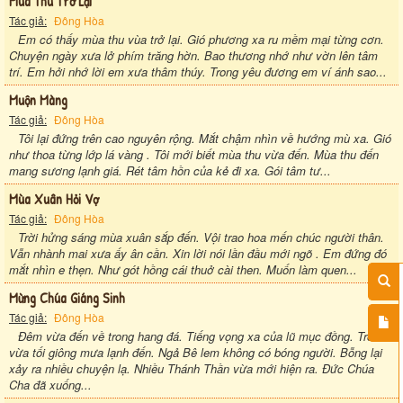
Mùa Thu Trở Lại
Tác giả:
Đông Hòa
Em có thấy mùa thu vùa trở lại. Gió phương xa ru mềm mại từng cơn.
Chuyện ngày xưa lở phím trăng hờn. Bao thương nhớ như vờn lên tâm
trí. Em hởi nhớ lời em xưa thâm thúy. Trong yêu đương em ví ánh sao...
Muộn Màng
Tác giả:
Đông Hòa
Tôi lại đứng trên cao nguyên rộng. Mắt chậm nhìn về hướng mù xa. Gió
như thoa từng lớp lá vàng . Tôi mới biết mùa thu vừa đến. Mùa thu đến
mang sương lạnh giá. Rét tâm hồn của kẻ đi xa. Gói tâm tư...
Mùa Xuân Hỏi Vợ
Tác giả:
Đông Hòa
Trời hửng sáng mùa xuân sắp đến. Vội trao hoa mến chúc người thân.
Vẫn nhành mai xưa ấy ân cần. Xin lời nói lần đầu mới ngõ . Em đứng đó
mắt nhìn e thẹn. Như gót hồng cái thuở cài then. Muốn làm quen...
Mừng Chúa Giáng Sinh
Tác giả:
Đông Hòa
Đêm vừa đến về trong hang đá. Tiếng vọng xa của lũ mục đồng. Trời
vừa tối giông mưa lạnh đến. Ngả Bê lem không có bóng người. Bỗng lại
xảy ra nhiều chuyện lạ. Nhiều Thánh Thần vừa mới hiện ra. Đức Chúa
Cha đã xuống...