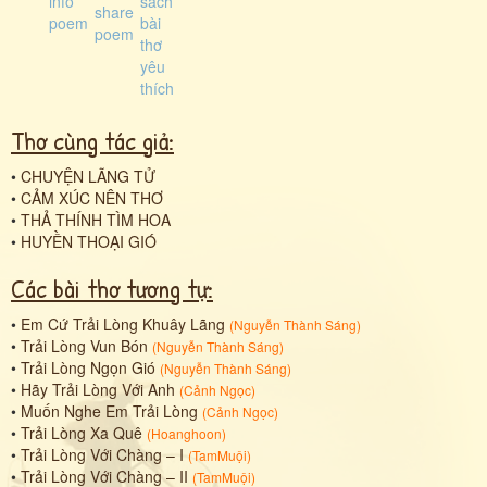
Thơ cùng tác giả:
•
CHUYỆN LÃNG TỬ
•
CẢM XÚC NÊN THƠ
•
THẢ THÍNH TÌM HOA
•
HUYỀN THOẠI GIÓ
Các bài thơ tương tự:
•
Em Cứ Trải Lòng Khuây Lãng
(
Nguyễn Thành Sáng
)
•
Trải Lòng Vun Bón
(
Nguyễn Thành Sáng
)
•
Trải Lòng Ngọn Gió
(
Nguyễn Thành Sáng
)
•
Hãy Trải Lòng Với Anh
(
Cảnh Ngọc
)
•
Muốn Nghe Em Trải Lòng
(
Cảnh Ngọc
)
•
Trải Lòng Xa Quê
(
Hoanghoon
)
•
Trải Lòng Với Chàng – I
(
TamMuội
)
•
Trải Lòng Với Chàng – II
(
TamMuội
)