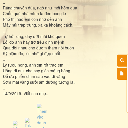
..
Rằng chuyện đùa, ngỡ như mới hôm qua
Chốn quê nhà mình ta đơn bóng lẻ
Phố thị nào em còn nhớ đến anh
Mây núi trập trùng, xa xa khoảng cách.
..
Tự hỏi lòng, day dứt mãi khó quên
Lỗi do anh hay trớ trêu định mệnh
Qua đời nhau cho đượm thắm nỗi buồn
Kỷ niệm đó, xin nhớ gì đẹp nhất.
..
Ly rượu nồng, anh xin rót trao em
Uống đi em..cho say giấc mộng hồng
Để ưu phiền chìm sâu vào dĩ vãng
Sớm mai vàng sưởi ấm đường tương lai.
..
14/9/2019. Viết cho nhẹ..