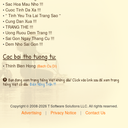
•
Sac Hoa Mau Nho !!!
•
Cuoc Tinh Da Xa !!!
•
'' Tinh Yeu Tra Lai Trang Sao ''
•
Cung Dan Xua !!!
•
TRANG THE !!!
•
Uong Ruou Dem Trang !!!
•
Sai Gon Ngay Thang Cu !!!
•
Dem Nho Sai Gon !!!
Cac bai tho tuong tu:
•
Thinh Bien Hong
(
Bach Cu Di
)
Bạn đang xem trang tiếng Việt không dấu! Click vào link sau để xem trang
tiếng Việt có dấu:
Biển Hồng Trần !!!
Copyright © 2008-2026 T Software Solutions LLC. All rights reserved.
Advertising
|
Privacy Notice
|
Contact Us