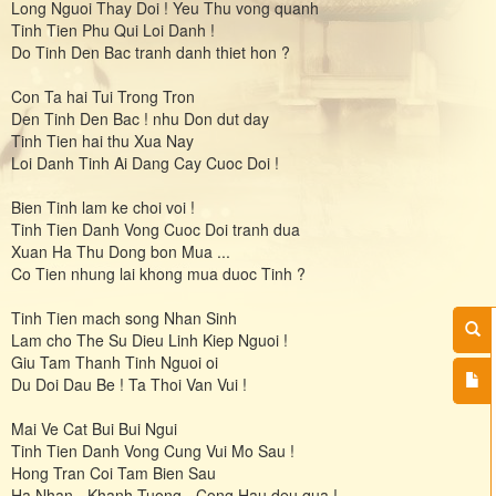
Long Nguoi Thay Doi ! Yeu Thu vong quanh
Tinh Tien Phu Qui Loi Danh !
Do Tinh Den Bac tranh danh thiet hon ?
Con Ta hai Tui Trong Tron
Den Tinh Den Bac ! nhu Don dut day
Tinh Tien hai thu Xua Nay
Loi Danh Tinh Ai Dang Cay Cuoc Doi !
Bien Tinh lam ke choi voi !
Tinh Tien Danh Vong Cuoc Doi tranh dua
Xuan Ha Thu Dong bon Mua ...
Co Tien nhung lai khong mua duoc Tinh ?
Tinh Tien mach song Nhan Sinh
Lam cho The Su Dieu Linh Kiep Nguoi !
Giu Tam Thanh Tinh Nguoi oi
Du Doi Dau Be ! Ta Thoi Van Vui !
Mai Ve Cat Bui Bui Ngui
Tinh Tien Danh Vong Cung Vui Mo Sau !
Hong Tran Coi Tam Bien Sau
Ha Nhan - Khanh Tuong - Cong Hau deu qua !