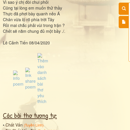
Vì sao ý chị đòi chui phổi
Cũng tại lòng em muốn thử thầy
Thực đã phơi bày quanh nẻo Á
Chân vừa lộ rõ phía trời Tây
Rồi mai chắc phải vùi trong trận ?
Chết sẽ nằm chung đủ một bầy ./.
Lê Cảnh Tiến 08/04/2020
Các bài thơ tương tự:
•
Chất Vấn
(
Tuyền Linh
)