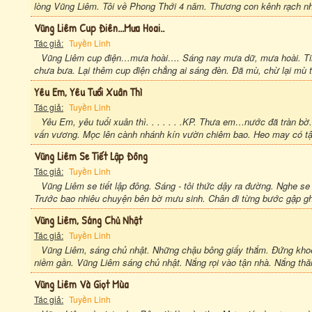
lòng Vũng Liêm. Tôi về Phong Thới 4 năm. Thương con kênh rạch nh
Vũng Liêm Cup Điên...mưa Hoai..
Tác giả:
Tuyền Linh
Vũng Liêm cup điện…mưa hoài…. Sáng nay mưa dữ, mưa hoài. Tin
chưa bưa. Lại thêm cup điện chẳng ai sáng đèn. Đã mù, chừ lại mù 
Yêu Em, Yêu Tưổi Xuân Thì
Tác giả:
Tuyền Linh
Yêu Em, yêu tuổi xuân thì. . . . . . .KP. Thưa em…nước đã tràn b
vấn vương. Mọc lên cành nhánh kín vườn chiêm bao. Heo may có tận
Vũng Liêm Se Tiết Lập Đông
Tác giả:
Tuyền Linh
Vũng Liêm se tiết lập đông. Sáng - tôi thức dậy ra đường. Nghe se
Trước bao nhiêu chuyện bên bờ mưu sinh. Chân đi từng bước gập gh
Vũng Liêm, Sáng Chủ Nhật
Tác giả:
Tuyền Linh
Vũng Liêm, sáng chủ nhật. Những chậu bông giấy thắm. Đứng khoe 
niềm gần. Vũng Liêm sáng chủ nhật. Nắng rọi vào tận nhà. Nắng th
Vũng Liêm Và Giọt Mùa
Tác giả:
Tuyền Linh