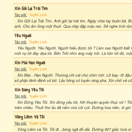
Xin Gởi Lại Trái Tim
Tác giả:
Tuyền Linh
Xin Gởi Lại Trái Tim. Anh gởi lại trái tim. Ngày chia tay buồn bã.
anh. Cho ấm lòng một thuở. Qua nhịp đập máu ran. Sẽ nghe tình rộn
Yêu Người
Tác giả:
Tuyền Linh
Yêu Người. Yêu Người, Người hiểu được tôi ? Làm sao Người biết t
mốt nọ tôi đày đọa tôi. Bên Trời nhìn áng mây trôi. Là hồn tôi đó, mộ
Xin Mai Hẹn Người
Tác giả:
Tuyền Linh
Xin Mai…Hẹn Người. Thương chi cái chú chim trời. Lỡ bay- lỡ đậu- 
số phận lênh đênh vô bờ. Lầu hồng có luyến ráng pha. Xin chờ về c
Xin Đừng Yêu Tôi
Tác giả:
Tuyền Linh
Xin Đừng Yêu Tôi. Xin đừng yêu tôi, hỡi thuyền quyên thục nữ ! Tôi 
trăm chiều. Thuở thơ ấu đã nếm mùi côi cút. Đường hoa niên, ôi gió
Vũng Liêm Và Tôi
Tác giả:
Tuyền Linh
Vũng Liêm và Tôi. Tôi đi…bóng ngã đổ dài. Đường 907 giấc trưa oi