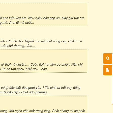
 Bởi anh vẫn yêu em. Như ngày đầu gặp gỡ. Hãy giữ trái tim
g mở. Anh đi mà nuối...
ình vơi tình đầy. Người cho tôi phút nồng say. Chắc mai
t trời nhớ thương. Vấn...
lỡ thời- lỡ duyên…. Cuộc đời trót lắm ưu phiền. Nên chi
õi Ta bà tìm nhau ? Bể dâu…dâu...
có gì đặc biệt để người yêu ? Tôi sinh ra trót cay đắng
 mưa bão táp ! Chút đơn phương...
 nồng. Mà nghe vẫn mát trong lòng. Phải chăng tôi đã phải