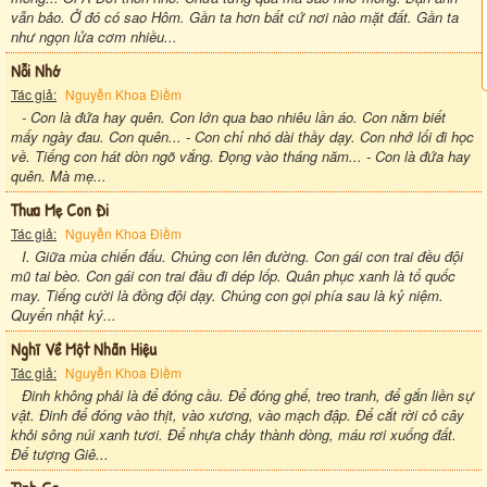
vẫn bảo. Ở đó có sao Hôm. Gần ta hơn bất cứ nơi nào mặt đất. Gần ta
như ngọn lửa cơm nhiều...
Nỗi Nhớ
Tác giả:
Nguyễn Khoa Điềm
- Con là đứa hay quên. Con lớn qua bao nhiêu lần áo. Con nằm biết
mấy ngày đau. Con quên... - Con chỉ nhó dài thầy dạy. Con nhớ lối đi học
về. Tiếng con hát dòn ngõ vắng. Đọng vào tháng năm... - Con là đứa hay
quên. Mà mẹ...
Thưa Mẹ Con Đi
Tác giả:
Nguyễn Khoa Điềm
I. Giữa mùa chiến đấu. Chúng con lên đường. Con gái con trai đều đội
mũ tai bèo. Con gái con trai đầu đi dép lốp. Quân phục xanh là tổ quốc
may. Tiếng cười là đồng đội dạy. Chúng con gọi phía sau là kỷ niệm.
Quyển nhật ký...
Nghĩ Về Một Nhãn Hiệu
Tác giả:
Nguyễn Khoa Điềm
Đinh không phải là để đóng cầu. Để đóng ghế, treo tranh, để gắn liền sự
vật. Đinh để đóng vào thịt, vào xương, vào mạch đập. Để cắt rời cỏ cây
khỏi sông núi xanh tươi. Để nhựa chảy thành dòng, máu rơi xuống đất.
Để tượng Giê...