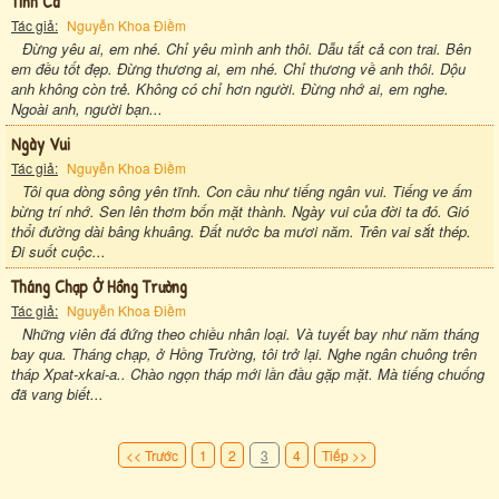
Tình Ca
Tác giả:
Nguyễn Khoa Điềm
Đừng yêu ai, em nhé. Chỉ yêu mình anh thôi. Dẫu tất cả con trai. Bên
em đều tốt đẹp. Đừng thương ai, em nhé. Chỉ thương về anh thôi. Dộu
anh không còn trẻ. Không có chỉ hơn người. Đừng nhớ ai, em nghe.
Ngoài anh, người bạn...
Ngày Vui
Tác giả:
Nguyễn Khoa Điềm
Tôi qua dòng sông yên tĩnh. Con cầu như tiếng ngân vui. Tiếng ve ấm
bừng trí nhớ. Sen lên thơm bốn mặt thành. Ngày vui của đời ta đó. Gió
thổi đường dài bâng khuâng. Đất nước ba mươi năm. Trên vai sắt thép.
Đi suốt cuộc...
Tháng Chạp Ở Hồng Trường
Tác giả:
Nguyễn Khoa Điềm
Những viên đá đứng theo chiều nhân loại. Và tuyết bay như năm tháng
bay qua. Tháng chạp, ở Hồng Trường, tôi trở lại. Nghe ngân chuông trên
tháp Xpat-xkai-a.. Chào ngọn tháp mới lần đầu gặp mặt. Mà tiếng chuống
đã vang biết...
<< Trước
1
2
3
4
Tiếp >>