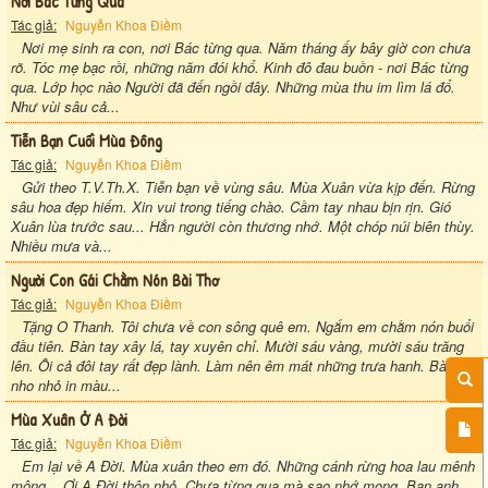
Nơi Bác Từng Qua
Tác giả:
Nguyễn Khoa Điềm
Nơi mẹ sinh ra con, nơi Bác từng qua. Năm tháng ấy bây giờ con chưa
rõ. Tóc mẹ bạc rồi, những năm đói khổ. Kinh đô đau buồn - nơi Bác từng
qua. Lớp học nào Người đã đến ngồi đây. Những mùa thu im lìm lá đổ.
Như vùi sâu cả...
Tiễn Bạn Cuối Mùa Đông
Tác giả:
Nguyễn Khoa Điềm
Gửi theo T.V.Th.X. Tiễn bạn về vùng sâu. Mùa Xuân vừa kịp đến. Rừng
sâu hoa đẹp hiếm. Xin vui trong tiếng chào. Cầm tay nhau bịn rịn. Gió
Xuân lùa trước sau... Hẳn người còn thương nhớ. Một chóp núi biên thùy.
Nhiều mưa và...
Người Con Gái Chằm Nón Bài Thơ
Tác giả:
Nguyễn Khoa Điềm
Tặng O Thanh. Tôi chưa về con sông quê em. Ngắm em chằm nón buổi
đầu tiên. Bàn tay xây lá, tay xuyên chỉ. Mười sáu vàng, mười sáu trăng
lên. Ôi cả đôi tay rất đẹp lành. Làm nên êm mát những trưa hanh. Bài thơ
nho nhỏ in màu...
Mùa Xuân Ở A Đời
Tác giả:
Nguyễn Khoa Điềm
Em lại về A Đời. Mùa xuân theo em đó. Những cánh rừng hoa lau mênh
mông... Ơi A Đời thôn nhỏ. Chưa từng qua mà sao nhớ mong. Bạn anh