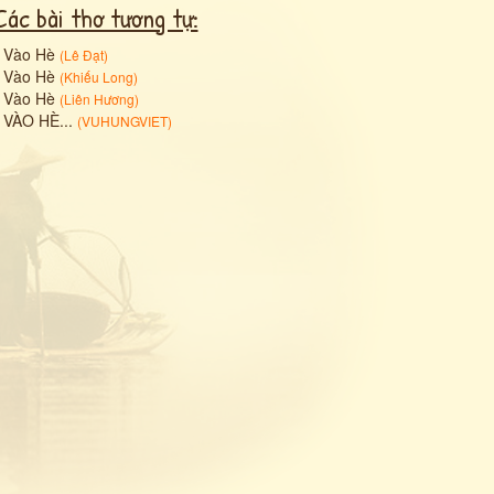
Các bài thơ tương tự:
•
Vào Hè
(
Lê Đạt
)
•
Vào Hè
(
Khiếu Long
)
•
Vào Hè
(
Liên Hương
)
•
VÀO HÈ...
(
VUHUNGVIET
)