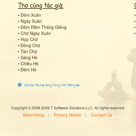
Thơ cùng tác giả:
•
Đêm Xuân
•
Ngày Xuân
•
Đêm Rằm Tháng Giêng
•
Chợ Ngày Xuân
•
Họp Chợ
•
Đông Chợ
•
Tàn Chợ
•
Sáng Hè
•
Chiều Hè
•
Đêm Hè
Xem bai tho nay dung Tieng Viet khong dau
Copyright © 2008-2026 T Software Solutions LLC. All rights reserved.
Advertising
|
Privacy Notice
|
Contact Us