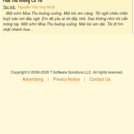
Mùa Thu Không Có Tôi
Tác giả:
Nguyễn Hữu Huy Nhựt
Một sớm Mùa Thu buông xuống. Mái tóc em vàng. Tôi ngồi chéo chân
huýt sáo nơi đầu ngõ. Em đã yêu ai rồi đấy nhỏ. Sao không nhìn tôi cắn
móng tay. Một sớm Mùa Thu buông xuống. Mái tóc em dài. Tôi đi tìm
nhặt nhành hoa...
Copyright © 2008-2026 T Software Solutions LLC. All rights reserved.
Advertising
|
Privacy Notice
|
Contact Us