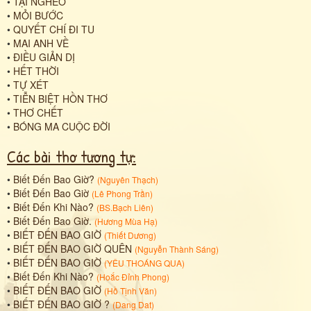
•
TẠI NGHÈO
•
MỎI BƯỚC
•
QUYẾT CHÍ ĐI TU
•
MAI ANH VỀ
•
ĐIỀU GIẢN DỊ
•
HẾT THỜI
•
TỰ XÉT
•
TIỄN BIỆT HỒN THƠ
•
THƠ CHẾT
•
BÓNG MA CUỘC ĐỜI
Các bài thơ tương tự:
•
Biết Đến Bao Giờ?
(
Nguyên Thạch
)
•
Biết Đến Bao Giờ
(
Lê Phong Trần
)
•
Biết Đến Khi Nào?
(
BS.Bạch Liên
)
•
Biết Đến Bao Giờ.
(
Hương Mùa Hạ
)
•
BIẾT ĐẾN BAO GIỜ
(
Thiết Dương
)
•
BIẾT ĐẾN BAO GIỜ QUÊN
(
Nguyễn Thành Sáng
)
•
BIẾT ĐẾN BAO GIỜ
(
YÊU THOÁNG QUA
)
•
Biết Đến Khi Nào?
(
Hoắc Đỉnh Phong
)
•
BIẾT ĐẾN BAO GIỜ
(
Hồ Tịnh Văn
)
•
BIẾT ĐẾN BAO GIỜ ?
(
Dang Dat
)