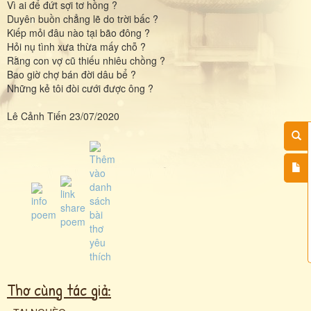
Vì ai để đứt sợi tơ hồng ?
Duyên buồn chẳng lẽ do trời bấc ?
Kiếp mỏi đâu nào tại bão đông ?
Hỏi nụ tình xưa thừa mấy chỗ ?
Rằng con vợ cũ thiếu nhiêu chồng ?
Bao giờ chợ bán đời dâu bể ?
Những kẻ tôi đòi cưới được ông ?
Lê Cảnh Tiến 23/07/2020
Thơ cùng tác giả: