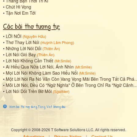
•
Thằng Bạn Thời Tri Kỉ
•
Chút Hi Vọng
•
Tận Nơi Em Tới
Các bài thơ tương tự:
•
LỜI NÓI
(
Nguyên Hữu
)
•
Thơ Thay Lời Nói
(
Huỳnh Lâm Phong
)
•
Những Lời Nói Dối
(
Thiên Ân
)
•
Lời Nói Gió Bay
(
Thiên Ân
)
•
Lời Nói Không Cần Thiết
(
Mr.Smile
)
•
Ai Hiểu Qua Nửa Lời Nói, Ánh Nhìn
(
Mr.Smile
)
•
Mọi Lời Nói Không Làm Sao Hiểu Nổi
(
Mr.Smile
)
•
Một Lời Nói Ra Nó Vẫn Còn Vang Vọng Mãi Bên Trong Tất Cả Pháp, Ngôn Từ, Và Ngôn Ngữ.
•
Mỗi Lời Nói, Đều Có "Ngữ Nghĩa" Ở Bên Trong Chỉ Ra "Ngữ Cảnh" Của Lời Nói Đó
•
Lời Nói Dối Trên Bờ Môi
(
Sgalfder
)
Xem bai tho nay dung Tieng Viet khong dau
Copyright © 2008-2026 T Software Solutions LLC. All rights reserved.
Advertising
|
Privacy Notice
|
Contact Us