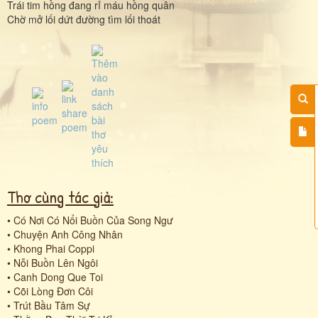
Trái tim hồng đang rỉ máu hồng quân
Chờ mở lối dứt đường tìm lối thoát
Thơ cùng tác giả:
•
Có Nơi Có Nổi Buồn Của Song Ngư
•
Chuyện Anh Công Nhân
•
Khong Phai Coppi
•
Nỗi Buồn Lên Ngôi
•
Canh Dong Que Toi
•
Cõi Lòng Đơn Côi
•
Trút Bầu Tâm Sự