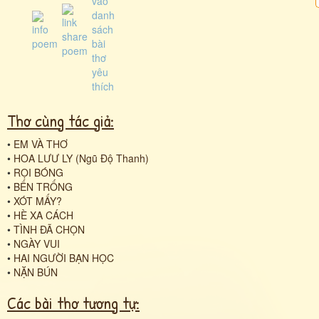
Thơ cùng tác giả:
•
EM VÀ THƠ
•
HOA LƯƯ LY (Ngũ Độ Thanh)
•
RỌI BÓNG
•
BẾN TRỐNG
•
XÓT MẤY?
•
HÈ XA CÁCH
•
TÌNH ĐÃ CHỌN
•
NGÀY VUI
•
HAI NGƯỜI BẠN HỌC
•
NẶN BÚN
Các bài thơ tương tự: