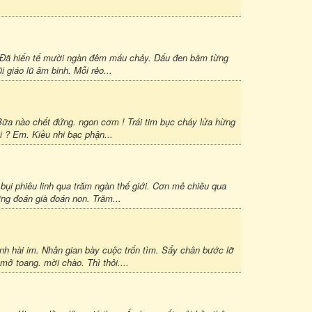
.
òa. Đã hiến tế mười ngàn đêm máu chảy. Dấu đen bầm từng
 giáo lũ âm binh. Mỗi rẻo...
 Bữa nào chết đứng. ngon cơm ! Trái tim bục cháy lửa hừng
 ? Em. Kiều nhi bạc phận...
t bụi phiêu linh qua trăm ngàn thế giới. Cơn mê chiều qua
ừng đoán già đoán non. Trăm...
ình hài im. Nhân gian bày cuộc trốn tìm. Sẩy chân bước lỡ
ở toang. mời chào. Thì thôi....