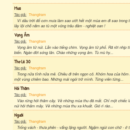
Mưa
Tác giả:
Thangtram
Ví dầu trời đổ cơn mưa làm sao ướt hết một mùa em đi sao trong ta
lầy lội chỗ nằm ao tù một vũng trâu đầm - nghiệt oan !
Vọng Âm
Tác giả:
Thangtram
Vọng âm từ núi. Lẫn vào tiếng chim. Vọng âm từ phố. Rã rời nhi
biển. Ngàn đời sóng lăn. Chào những vọng âm. Tù mù hy...
Thơ Lẻ 30
Tác giả:
Thangtram
Trong nửa tỉnh nửa mê. Chiều đi trên ngọn cỏ. Khóm hoa của hôm 
một vùng chiêm bao. Những mái ngói trở mình. Từng viên từng...
Hỏi Thăm
Tác giả:
Thangtram
Vào rừng hỏi thăm cây. Về những mùa thu đã mất. Chỉ một chiếc lá 
núi hỏi thăm mây. Về những mùa thu xa khuất. Gió rì rào...
Người
Tác giả:
Thangtram
Trống vách - thưa phên - vắng lặng người. Ngậm ngùi con chữ - ớ t