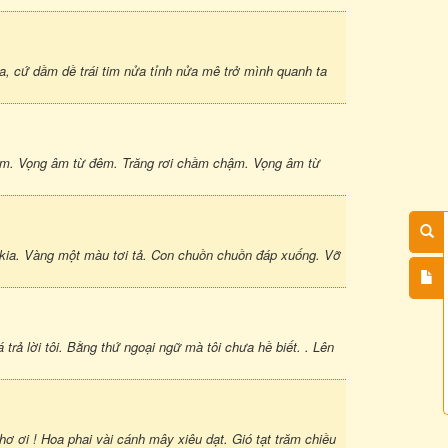
, cứ dầm dề trái tim nửa tỉnh nửa mê trở mình quanh ta
̣p tim. Vọng âm từ đêm. Trăng rơi chầm chậm. Vọng âm từ
kia. Vàng một màu tơi tả. Con chuồn chuồn đáp xuống. Vỡ
trả lời tôi. Bằng thứ ngoại ngữ mà tôi chưa hề biết. . Lên
hơ ơi ! Hoa phai vài cánh mây xiêu dạt. Gió tạt trăm chiều