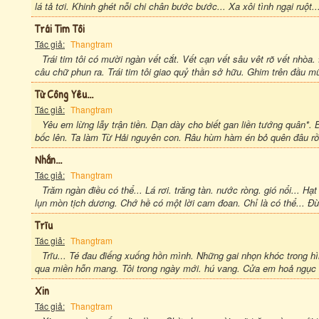
lá tả tơi. Khinh ghét nỗi chi chân bước bước... Xa xôi tình ngại ruột..
Trái Tim Tôi
Tác giả:
Thangtram
Trái tim tôi có mười ngàn vết cắt. Vết cạn vết sâu vêt rõ vết nh
câu chữ phun ra. Trái tim tôi giao quỷ thần sở hữu. Ghim trên đầu mũi
Từ Công Yêu...
Tác giả:
Thangtram
Yêu em lừng lẫy trận tiền. Dạn dày cho biết gan liền tướng quân*.
bốc lên. Ta làm Từ Hải nguyên con. Râu hùm hàm én bỏ quên đâu rồi
Nhắn...
Tác giả:
Thangtram
Trăm ngàn điều có thể... Lá rơi. trăng tàn. nước ròng. gió nổi... Hạ
lụn mòn tịch dương. Chớ hề có một lời cam đoan. Chỉ là có thể... Đ
Trĩu
Tác giả:
Thangtram
Trĩu... Té đau điếng xuống hồn mình. Những gai nhọn khóc trong h
qua miền hỗn mang. Tôi trong ngày mới. hú vang. Cửa em hoả ngục m
Xin
Tác giả:
Thangtram