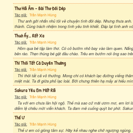
Thư Hồi Âm - Bài Thơ Đôi Dép
Tác giả:
Trần Mạnh Hùng
Thư anh gởi nhắn nhủ tôi về chuyện tình đôi dép. Nhưng thưa anh. 
thành. Cùng trách nhiệm trong tình yêu tinh khiết. Đáp lại tình anh với
Thuở Ấy... Rất Xa
Tác giả:
Trần Mạnh Hùng
Hôm qua bé tập làm thơ. Có cô bướm nhỏ bay vào làm quen. Nắng
bên rào. Thẹn thùng bé gật đầu chào. Trêu em bướm nói ông sao trên
Thì Thôi Tất Cả Duyên Thường
Tác giả:
Trần Mạnh Hùng
Thì thôi tất cả vô thưởng. Mong chi có khách lạc đường viếng thăm
miệt mài. Ta đi giữa phố lạc loài. Bởi chưng thiên hạ mấy ai hiểu mì
Sakura Yêu Em Mất Rồi
Tác giả:
Trần Mạnh Hùng
Ta với em chưa lần hội ngộ. Thế mà sao cứ mãi ươm mơ, em lơi l
diễm lệ chiêu mời viễn khách. Ta đam mê cuống quýt bơ phờ. Sakur
Thế Ư
Tác giả:
Trần Mạnh Hùng
Thế ư em có giòng tâm sự. Hãy kể nhau nghe chớ ngượng ngùng. M