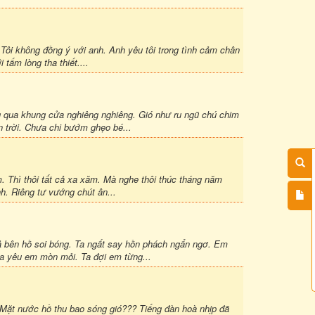
Tôi không đồng ý với anh. Anh yêu tôi trong tình cảm chân
 tấm lòng tha thiết....
 qua khung cửa nghiêng nghiêng. Gió như ru ngũ chú chim
 trời. Chưa chi bướm ghẹo bé...
. Thì thôi tất cả xa xăm. Mà nghe thôi thúc tháng năm
nh. Riêng tư vướng chút ân...
ả bên hồ soi bóng. Ta ngất say hồn phách ngẩn ngơ. Em
a yêu em mòn mỏi. Ta đợi em từng...
ặt nước hồ thu bao sóng gió??? Tiếng đàn hoà nhịp đã