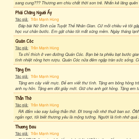
sang cung??? Thương em chiu chắt thời son trẻ. Nhắn kẻ lãng quên 
Phải Chăng Người Ấy
Tác giả:
Trần Mạnh Hùng
Đáp bài Nữ Sinh của Tuyệt Thế Nhân Gian. Cứ mỗi chiều về tôi g
học vui chân bước. Em gật chào tôi mắt sũng mềm. Ngày tháng lạnh l
Quán Cóc
Tác giả:
Trần Mạnh Hùng
Ta chỉ thích ở ven đường Quán Cóc. Bạn bè ta phiêu bạt bước gia
tình nhiệt nồng hơn rượu. Quán Cóc nửa đêm ngập tràn sức sống. C
Tặng Em
Tác giả:
Trần Mạnh Hùng
Tặng em cây viết mực. Để em viết thư tình. Tặng em bông hồng trắ
anh nụ hôn. Tặng em đôi giầy mới. Giữ cho anh gót hồng. Tặng em tà
Thẫn Thờ
Tác giả:
Trần Mạnh Hùng
RA đắm vào say luống thẫn thờ. ĐI trong nỗi nhớ thuở ban sơ. ÔM 
ngẩn ngơ, tôi biết thương yêu là mộng tưởng. Người là tình nhớ quá
Thương Đau
Tác giả:
Trần Mạnh Hùng