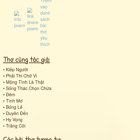
Thơ cùng tác giả:
•
Kiếp Người
•
Phải Thi Chữ Vì
•
Mộng Tình Là Thật
•
Sống Thác Chọn Chừa
•
Đêm
•
Tình Mơ
•
Bóng Lẻ
•
Duyên Đến
•
Hy Vọng
•
Trăng Côi
Các bài thơ tương tự: