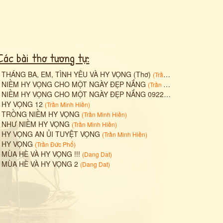
Các bài thơ tương tự:
•
THÁNG BA, EM, TÌNH YÊU VÀ HY VỌNG (Thơ)
(
Trần Minh Hiền
)
•
NIỀM HY VỌNG CHO MỘT NGÀY ĐẸP NẮNG
(
Trần Minh Hiền
)
•
NIỀM HY VỌNG CHO MỘT NGÀY ĐẸP NẮNG 09222022
(
Trần Minh Hiề
•
HY VỌNG 12
(
Trần Minh Hiền
)
•
TRỒNG NIỀM HY VỌNG
(
Trần Minh Hiền
)
•
NHƯ NIỀM HY VỌNG
(
Trần Minh Hiền
)
•
HY VỌNG AN ỦI TUYỆT VỌNG
(
Trần Minh Hiền
)
•
HY VỌNG
(
Trần Đức Phổ
)
•
MÙA HÈ VÀ HY VỌNG !!!
(
Dang Dat
)
•
MÙA HÈ VÀ HY VỌNG 2
(
Dang Dat
)