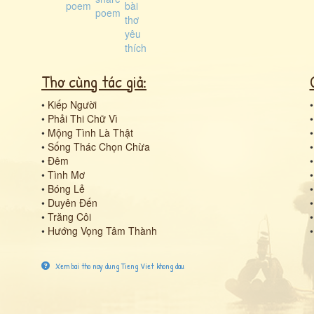
Thơ cùng tác giả:
•
Kiếp Người
•
Phải Thi Chữ Vì
•
Mộng Tình Là Thật
•
Sống Thác Chọn Chừa
•
Đêm
•
Tình Mơ
•
Bóng Lẻ
•
Duyên Đến
•
Trăng Côi
•
Hướng Vọng Tâm Thành
Xem bai tho nay dung Tieng Viet khong dau