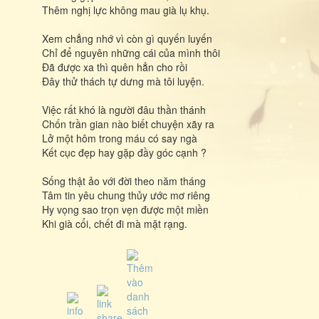
Thêm nghị lực không mau già lụ khụ.
Xem chẳng nhớ vì còn gì quyến luyến
Chỉ để nguyên những cái của mình thôi
Đã được xa thì quên hẳn cho rồi
Đây thử thách tự dưng mà tôi luyện.
Việc rất khó là người đâu thần thánh
Chốn trần gian nào biết chuyện xãy ra
Lở một hôm trong máu có say ngà
Kết cục đẹp hay gặp đầy góc cạnh ?
Sống thật ảo với đời theo năm tháng
Tâm tin yêu chung thủy ước mơ riêng
Hy vọng sao trọn vẹn được một miền
Khi già cổi, chết đi mà mặt rạng.