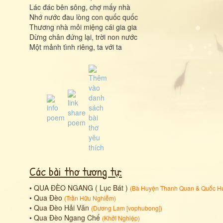
Lác đác bên sông, chợ mấy nhà
Nhớ nước đau lòng con quốc quốc
Thương nhà mỏi miệng cái gia gia
Dừng chân đứng lại, trời non nước
Một mảnh tình riêng, ta với ta
Các bài thơ tương tự:
•
QUA ĐÈO NGANG ( Lục Bát )
(
Bà Huyện Thanh Quan
&
Quốc H
•
Qua Đèo
(
Trần Hữu Nghiễm
)
•
Qua Đèo Hải Vân
(
Dương Lam [vophubong]
)
•
Qua Đèo Ngang Chế
(
Khởi Nghiệp
)