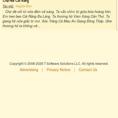
Chợ Nổi Cái Răng
Tác giả:
Huỳnh Kim
Chợ đã nổi từ nửa đêm về sáng. Ta vẫn chìm từ giữa bữa hoàng hôn.
Em treo bẹo Cái Răng Ba Láng. Ta thương hồ Vàm Xáng Cần Thơ. Ta
giang hồ nửa giấc lơ mơ. Sóc Trăng Cà Mau An Giang Đồng Tháp. Ghe
thương hồ ta không vẽ...
Copyright © 2008-2026 T Software Solutions LLC. All rights reserved.
Advertising
|
Privacy Notice
|
Contact Us