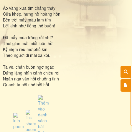
Áo vàng xưa tìm chẳng thấy
Cửa khép, hững hờ hoàng hôn
Bên trời mây màu lam tím
Lời kinh như tiếng thở buồn!
Đã mấy mùa trăng rồi nhỉ?
Thời gian mải miết luân hồi
Kỷ niệm rêu mờ phủ kín
Theo người đi mãi xa xôi.
Ta về, chân buồn ngơ ngác
Đứng lặng nhìn cánh chiều rơi
Ngân nga vẫn hồi chuông tịnh
Quanh ta nỗi nhớ bồi hồi.