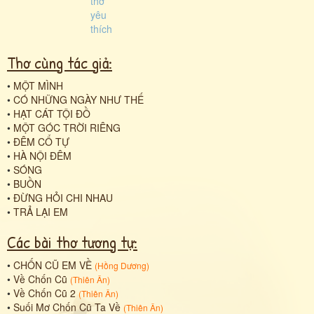
Thơ cùng tác giả:
•
MỘT MÌNH
•
CÓ NHỮNG NGÀY NHƯ THẾ
•
HẠT CÁT TỘI ĐỒ
•
MỘT GÓC TRỜI RIÊNG
•
ĐÊM CỔ TỰ
•
HÀ NỘI ĐÊM
•
SÓNG
•
BUỒN
•
ĐỪNG HỎI CHI NHAU
•
TRẢ LẠI EM
Các bài thơ tương tự:
•
CHỐN CŨ EM VỀ
(
Hồng Dương
)
•
Về Chốn Cũ
(
Thiên Ân
)
•
Về Chốn Cũ 2
(
Thiên Ân
)
•
Suối Mơ Chốn Cũ Ta Về
(
Thiên Ân
)