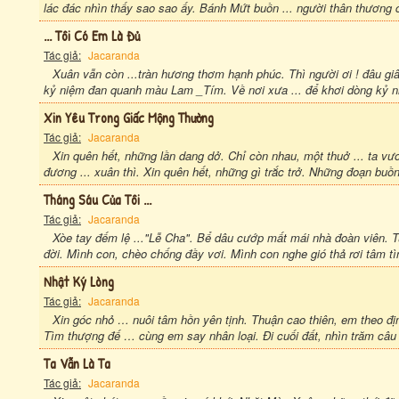
lác đác nhìn thấy sao sao ấy. Bánh Mứt buồn ... người thân thương c
... Tôi Có Em Là Đủ
Tác giả:
Jacaranda
Xuân vẫn còn ...tràn hương thơm hạnh phúc. Thì người ơi ! đâu giâ
kỷ niệm đan quanh màu Lam _Tím. Về nơi xưa ... để khơi dòng kỷ ni
Xin Yêu Trong Giấc Mộng Thường
Tác giả:
Jacaranda
Xin quên hết, những lần dang dở. Chỉ còn nhau, một thuở ... ta v
đương ... xuân thì. Xin quên hết, những gì trắc trở. Những đoạn buồn
Tháng Sáu Của Tôi ...
Tác giả:
Jacaranda
Xòe tay đếm lệ ..."Lễ Cha". Bể dâu cướp mất mái nhà đoàn viên. T
đời. Mình con, chèo chống đầy vơi. Mình con nghe gió thả rơi tâm tì
Nhật Ký Lòng
Tác giả:
Jacaranda
Xin góc nhỏ … nuôi tâm hồn yên tịnh. Thuận cao thiên, em theo đ
Tìm thượng đế … cùng em say nhân loại. Đi cuối đất, nhìn trăm câu
Ta Vẫn Là Ta
Tác giả:
Jacaranda