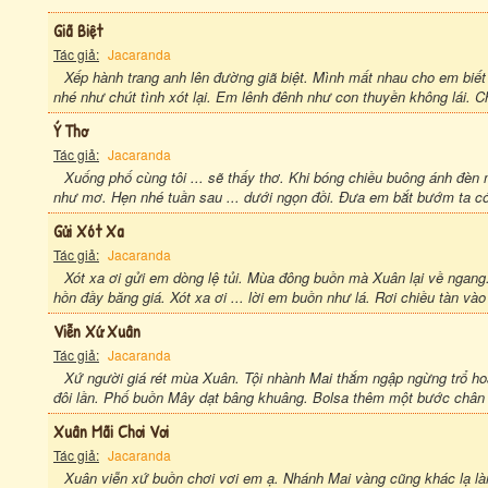
Giã Biệt
Tác giả:
Jacaranda
Xếp hành trang anh lên đường giã biệt. Mình mất nhau cho em biết
nhé như chút tình xót lại. Em lênh đênh như con thuyền không lái. Ch
Ý Thơ
Tác giả:
Jacaranda
Xuống phố cùng tôi ... sẽ thấy thơ. Khi bóng chiều buông ánh đèn
như mơ. Hẹn nhé tuần sau ... dưới ngọn đồi. Đưa em bắt bướm ta có
Gửi Xót Xa
Tác giả:
Jacaranda
Xót xa ơi gửi em dòng lệ tủi. Mùa đông buồn mà Xuân lại về ngan
hồn đầy băng giá. Xót xa ơi ... lời em buồn như lá. Rơi chiều tàn và
Viễn Xứ Xuân
Tác giả:
Jacaranda
Xứ người giá rét mùa Xuân. Tội nhành Mai thắm ngập ngừng trổ h
đôi lần. Phố buồn Mây dạt bâng khuâng. Bolsa thêm một bước chân 
Xuân Mãi Chơi Vơi
Tác giả:
Jacaranda
Xuân viễn xứ buồn chơi vơi em ạ. Nhánh Mai vàng cũng khác lạ là