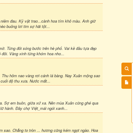
 niềm đau. Kỷ vật trao...cành hoa tím khô màu. Anh giữ
èo buông lơi tim sợ hãi tột...
 mờ. Từng đôi sóng bước trên hè phố. Vai kề đầu tựa đẹp
 đôi. Vàng xinh từng khóm hoa nho...
g. Thu hôm nao vàng rơi cánh lá bàng. Nay Xuân mộng sao
o cuối độ thu xưa. Nước mắt...
oa. Sợ em buồn, giữa xứ xa. Nên mùa Xuân cũng ghé qua
lữ hành. Đây chợ Việt_mái ngói xanh...
m sao. Chẳng to tròn ... hương cũng kém ngọt ngào. Hoa