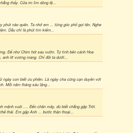
hẳng thấy. Cửa im lìm dòng lệ...
y phút nào quên. Ta nhớ em ... từng góc phố gọi tên. Nghe
ệm. Dẫu chỉ là phút tìm kiếm...
ương. Để như Chim hót sau vườn. Tự tình bên cánh Hoa
, anh lỡ vương mang. Chỉ đôi ta dưới...
ừ ngày con biết ưu phiền. Là ngày cha cũng cạn duyên với
nh. Mỗi năm tháng sáu lặng...
ịnh mệnh xuôi …. Đến chân mây, dù biết chẳng gặp Trời.
 thế thái. Em gặp Anh … bước thần thoại...