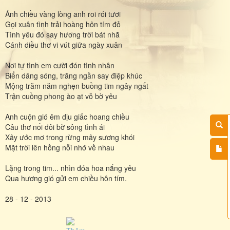
Ánh chiều vàng lòng anh roi rói tươi
Gọi xuân tình trải hoàng hôn tím đỏ
Tình yêu đó say hương trời bát nhã
Cánh diều thơ vi vút giữa ngày xuân
Nơi tự tình em cười đón tình nhân
Biển dâng sóng, trăng ngần say điệp khúc
Mộng trăm năm nghẹn buồng tim ngây ngất
Trận cuồng phong ào ạt vỗ bờ yêu
Anh cuộn gió êm dịu giấc hoang chiều
Câu thơ nối đôi bờ sông tình ái
Xây ước mơ trong rừng mây sương khói
Mặt trời lên hồng nỗi nhớ về nhau
Lặng trong tim... nhìn đóa hoa nắng yêu
Qua hương gió gửi em chiều hôn tím.
28 - 12 - 2013