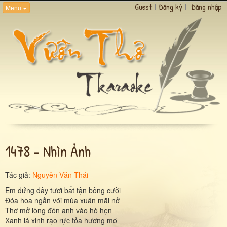
Guest
|
Đăng ký
|
Đăng nhập
Menu
1478 - Nhìn Ảnh
Tác giả:
Nguyễn Văn Thái
Em đứng đây tươi bất tận bông cười
Đóa hoa ngần với mùa xuân mãi nở
Thơ mở lòng đón anh vào hò hẹn
Xanh lá xinh rạo rực tỏa hương mơ