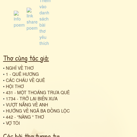
Thơ cùng tác giả:
•
NGHĨ VỀ THƠ
•
1 - QUÊ HƯƠNG
•
CÁC CHÁU VỀ QUÊ
•
HỘI THƠ
•
431 - MỘT THOÁNG TRƯA QUÊ
•
1734 - TRỞ LẠI BIỂN XƯA
•
VƯỢT NẮNG VỀ ANH
•
HƯỚNG VỀ NGÃ BA ĐỒNG LỘC
•
442 - "NÀNG " THƠ
•
VỢ TÔI
Các bài thơ tương tự: