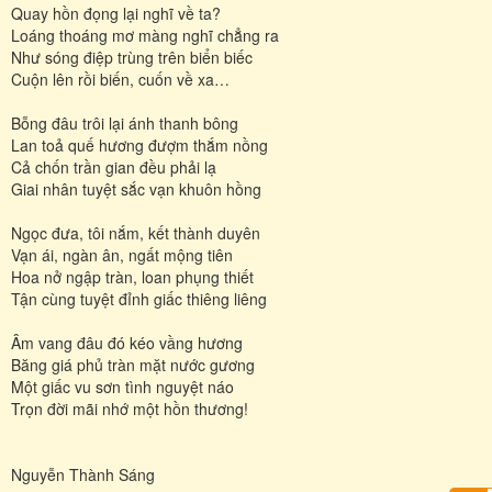
Quay hồn đọng lại nghĩ về ta?
Loáng thoáng mơ màng nghĩ chẳng ra
Như sóng điệp trùng trên biển biếc
Cuộn lên rồi biến, cuốn về xa…
Bỗng đâu trôi lại ánh thanh bông
Lan toả quế hương đượm thắm nồng
Cả chốn trần gian đều phải lạ
Giai nhân tuyệt sắc vạn khuôn hồng
Ngọc đưa, tôi nắm, kết thành duyên
Vạn ái, ngàn ân, ngất mộng tiên
Hoa nở ngập tràn, loan phụng thiết
Tận cùng tuyệt đỉnh giấc thiêng liêng
Âm vang đâu đó kéo vầng hương
Băng giá phủ tràn mặt nước gương
Một giấc vu sơn tình nguyệt náo
Trọn đời mãi nhớ một hồn thương!
Nguyễn Thành Sáng