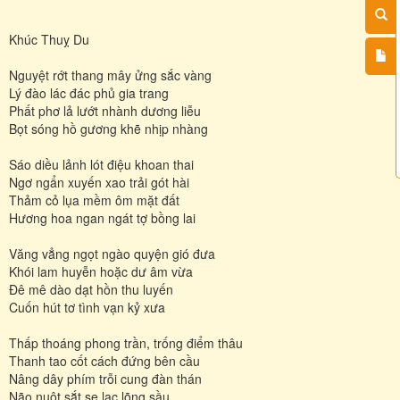
Khúc Thuỵ Du
Nguyệt rớt thang mây ửng sắc vàng
Lý đào lác đác phủ gia trang
Phất phơ lả lướt nhành dương liễu
Bọt sóng hồ gương khẽ nhịp nhàng
Sáo diều lảnh lót điệu khoan thai
Ngơ ngẩn xuyến xao trải gót hài
Thảm cỏ lụa mềm ôm mặt đất
Hương hoa ngan ngát tợ bồng lai
Văng vẳng ngọt ngào quyện gió đưa
Khói lam huyễn hoặc dư âm vừa
Đê mê dào dạt hồn thu luyến
Cuốn hút tơ tình vạn kỷ xưa
Thấp thoáng phong trần, trống điểm thâu
Thanh tao cốt cách đứng bên cầu
Nâng dây phím trỗi cung đàn thán
Não nuột sắt se lạc lõng sầu…