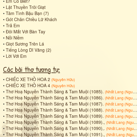
•
Em Có Biết?
•
Lật Thuyền Trôi Giạt
•
Tâm Tình Bậu Bạn (7)
•
Gót Chân Chiều Lữ Khách
•
Trả Em
•
Đôi Mắt Với Bàn Tay
•
Nỗi Niềm
•
Giọt Sương Trên Lá
•
Tiếng Lòng Dĩ Vãng (2)
•
Lời Với Em
Các bài thơ tương tự:
•
CHIẾC XE THỒ HOA 2
(
Nguyên Hữu
)
•
CHIẾC XE THỒ HOA 4
(
Nguyên Hữu
)
•
Thơ Hoạ Nguyễn Thành Sáng & Tam Muội (1085).
(
Nhất Lang (Nguyễn Thành Sáng)
•
Thơ Hoạ Nguyễn Thành Sáng & Tam Muội (1086).
(
Nhất Lang (Nguyễn Thành Sáng)
•
Thơ Hoạ Nguyễn Thành Sáng & Tam Muội (1087).
(
Nhất Lang (Nguyễn Thành Sáng)
•
Thơ Hoạ Nguyễn Thành Sáng & Tam Muội (1088).
(
Nhất Lang (Nguyễn Thành Sáng)
•
Thơ Hoạ Nguyễn Thành Sáng & Tam Muội (1089).
(
Nhất Lang (Nguyễn Thành Sáng)
•
Thơ Hoạ Nguyễn Thành Sáng & Tam Muội (1089).,
(
Nhất Lang (Nguyễn Thành Sáng)
•
Thơ Hoạ Nguyễn Thành Sáng & Tam Muội (1090),.
(
Nhất Lang (Nguyễn Thành Sáng)
•
Thơ Hoạ Nguyễn Thành Sáng & Tam Muội (1091).,
(
Nhất Lang (Nguyễn Thành Sáng)