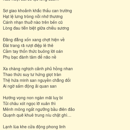
Sơ giao khoảnh khắc thấu can trường
Hạt lệ lưng tròng nỗi nhớ thương
Cánh nhạn thuở nào trên bến cũ
Lòng đau tiễn biệt giữa chiều sương
Đằng đẵng xốn xang chợt hiện về
Đài trang rã rượi điệp lê thê
Cầm tay thổn thức buông lời oán
Phụ bạc đành tâm để não nề
Xa chàng nghịch cảnh phủ hồng nhan
Thao thức suy tư hứng giọt tràn
Thệ hứa minh san nguyền chẳng đổi
Ai ngờ sấm động ải quan san
Hướng vọng non ngàn mãi luỵ bi
Tủi châu xót ngọc lỡ xuân thì
Mênh mông ngất ngưởng bầu điên đảo
Quạnh quẽ khuê trung níu chặt ghì…
Lạnh lùa khe cửa động phong linh