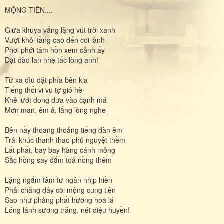
MỘNG TIÊN....
Giữa khuya vắng lặng vút trời xanh
Vượt khỏi tầng cao đến cõi lành
Phơi phới tâm hồn xem cảnh ấy
Dạt dào lan nhẹ tấc lòng anh!
Từ xa dìu dặt phía bên kia
Tiếng thổi vi vu tợ gió hè
Khẻ lướt đong đưa vào cạnh má
Mơn man, êm ả, lắng lòng nghe
Bên nầy thoang thoảng tiếng đàn êm
Trải khúc thanh thao phủ nguyệt thềm
Lất phất, bay bay hàng cánh mỏng
Sắc hồng say đắm toả nồng thêm
Lặng ngắm tâm tư ngân nhịp hiền
Phải chăng đây cõi mộng cung tiên
Sao như phảng phất hương hoa lá
Lóng lánh sương trăng, nét diệu huyền!