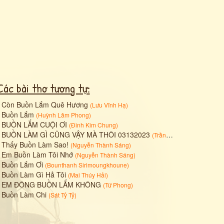
Các bài thơ tương tự:
•
Còn Buồn Lắm Quê Hương
(
Lưu Vĩnh Hạ
)
•
Buồn Lắm
(
Huỳnh Lâm Phong
)
•
BUỒN LẮM CUỘI ƠI
(
Đinh Kim Chung
)
•
BUỒN LÀM GÌ CŨNG VẬY MÀ THÔI 03132023
(
Trần Minh Hiền
)
•
Thấy Buồn Làm Sao!
(
Nguyễn Thành Sáng
)
•
Em Buồn Làm Tôi Nhớ
(
Nguyễn Thành Sáng
)
•
Buồn Lắm Ơi
(
Bounthanh Sirimoungkhoune
)
•
Buồn Làm Gì Hả Tôi
(
Mai Thúy Hải
)
•
EM ĐÔNG BUỒN LẮM KHÔNG
(
Tứ Phong
)
•
Buồn Làm Chi
(
Sát Tỷ Tỷ
)