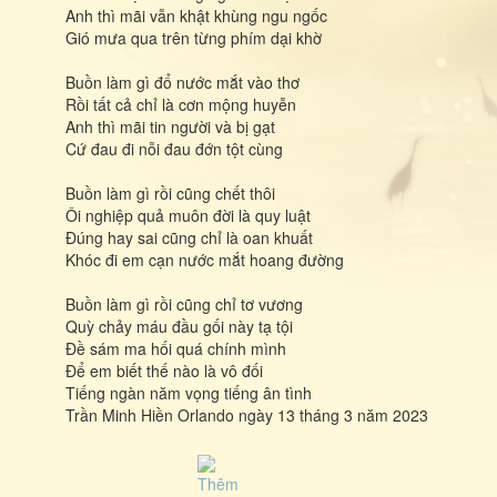
Anh thì mãi vẫn khật khùng ngu ngốc
Gió mưa qua trên từng phím dại khờ
Buồn làm gì đổ nước mắt vào thơ
Rồi tất cả chỉ là cơn mộng huyễn
Anh thì mãi tin người và bị gạt
Cứ đau đi nỗi đau đớn tột cùng
Buồn làm gì rồi cũng chết thôi
Ôi nghiệp quả muôn đời là quy luật
Đúng hay sai cũng chỉ là oan khuất
Khóc đi em cạn nước mắt hoang đường
Buồn làm gì rồi cũng chỉ tơ vương
Quỳ chảy máu đầu gối này tạ tội
Đề sám ma hối quá chính mình
Để em biết thế nào là vô đối
Tiếng ngàn năm vọng tiếng ân tình
Trần Minh Hiền Orlando ngày 13 tháng 3 năm 2023