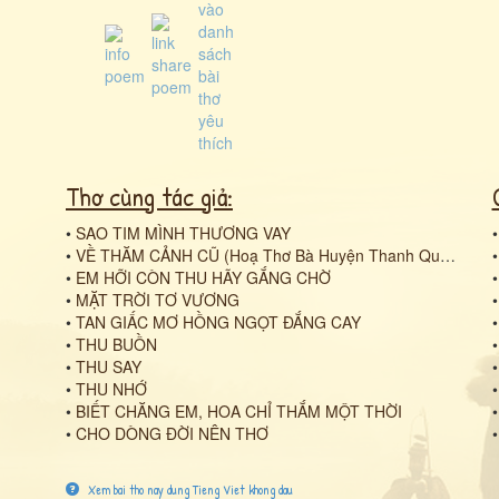
Thơ cùng tác giả:
•
SAO TIM MÌNH THƯƠNG VAY
•
VỀ THĂM CẢNH CŨ (Hoạ Thơ Bà Huyện Thanh Quan)
•
EM HỠI CÒN THU HÃY GẮNG CHỜ
•
MẶT TRỜI TƠ VƯƠNG
•
TAN GIẤC MƠ HỒNG NGỌT ĐẮNG CAY
•
THU BUỒN
•
THU SAY
•
THU NHỚ
•
BIẾT CHĂNG EM, HOA CHỈ THẮM MỘT THỜI
•
CHO DÒNG ĐỜI NÊN THƠ
Xem bai tho nay dung Tieng Viet khong dau