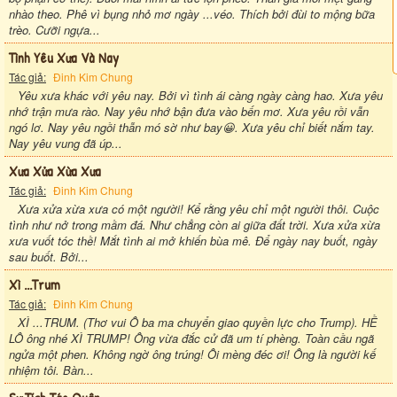
nhào theo. Phê vì bụng nhỏ mơ ngày ...véo. Thích bởi đùi to mộng bữa
trèo. Cưỡi ngựa...
Tình Yêu Xưa Và Nay
Tác giả:
Đinh Kim Chung
Yêu xưa khác với yêu nay. Bởi vì tình ái càng ngày càng hao. Xưa yêu
nhớ trận mưa rào. Nay yêu nhớ bận đưa vào bến mơ. Xưa yêu rồi vẫn
ngó lơ. Nay yêu ngồi thẫn mó sờ như bay😀. Xưa yêu chỉ biết nắm tay.
Nay yêu vung đã úp...
Xưa Xửa Xừa Xưa
Tác giả:
Đinh Kim Chung
Xưa xửa xừa xưa có một người! Kể rằng yêu chỉ một người thôi. Cuộc
tình như nở trong mầm đá. Như chẳng còn ai giữa đất trời. Xưa xửa xừa
xưa vuốt tóc thề! Mắt tình ai mở khiến bùa mê. Để ngày nay buốt, ngày
sau buốt. Bởi...
Xì ...trum
Tác giả:
Đinh Kim Chung
XÌ ...TRUM. (Thơ vui Ô ba ma chuyển giao quyền lực cho Trump). HỀ
LÔ ông nhé XÌ TRUMP! Ông vừa đắc cử đã um tí phèng. Toàn cầu ngã
ngửa một phen. Không ngờ ông trúng! Ôi mèng đéc ơi! Ông là người kế
nhiệm tôi. Bàn...