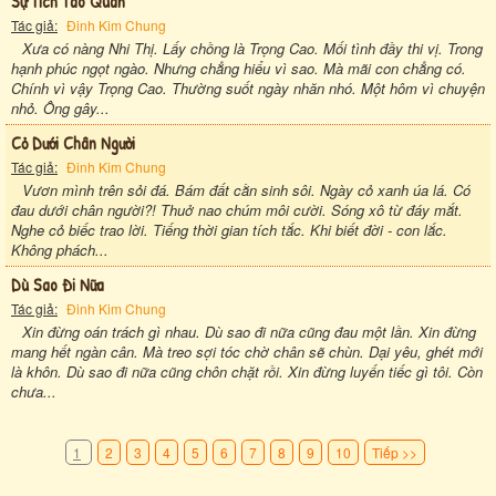
Sự Tích Táo Quân
Tác giả:
Đinh Kim Chung
Xưa có nàng Nhi Thị. Lấy chồng là Trọng Cao. Mối tình đầy thi vị. Trong
hạnh phúc ngọt ngào. Nhưng chẳng hiểu vì sao. Mà mãi con chẳng có.
Chính vì vậy Trọng Cao. Thường suốt ngày nhăn nhó. Một hôm vì chuyện
nhỏ. Ông gây...
Cỏ Dưới Chân Người
Tác giả:
Đinh Kim Chung
Vươn mình trên sỏi đá. Bám đất cằn sinh sôi. Ngày cỏ xanh úa lá. Có
đau dưới chân người?! Thuở nao chúm môi cười. Sóng xô từ đáy mắt.
Nghe cỏ biếc trao lời. Tiếng thời gian tích tắc. Khi biết đời - con lắc.
Không phách...
Dù Sao Đi Nữa
Tác giả:
Đinh Kim Chung
Xin đừng oán trách gì nhau. Dù sao đi nữa cũng đau một lần. Xin đừng
mang hết ngàn cân. Mà treo sợi tóc chờ chân sẽ chùn. Dại yêu, ghét mới
là khôn. Dù sao đi nữa cũng chôn chặt rồi. Xin đừng luyến tiếc gì tôi. Còn
chưa...
1
2
3
4
5
6
7
8
9
10
Tiếp >>