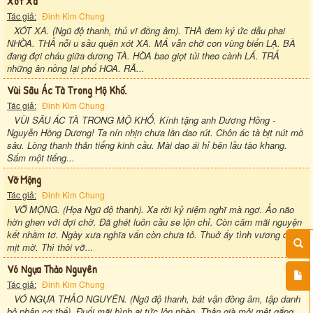
Xót Xa
Tác giả:
Đinh Kim Chung
XÓT XA. (Ngũ độ thanh, thủ vĩ đồng âm). THÀ đem ký ức dẫu phai
NHÒA. THẢ nỗi u sầu quện xót XA. MÁ vẫn chờ con vùng biển LẠ. BÀ
đang đợi cháu giữa dương TÀ. HÒA bao giọt tủi theo cành LÁ. TRẢ
những ân nồng lại phố HOA. RÃ...
Vùi Sâu Ác Tà Trong Mộ Khố.
Tác giả:
Đinh Kim Chung
VÙI SÂU ÁC TÀ TRONG MỘ KHỐ. Kính tặng anh Dương Hồng -
Nguyễn Hồng Dương! Ta nín nhịn chưa lần dao rút. Chôn ác tà bịt nút mồ
sâu. Lòng thanh thản tiếng kinh cầu. Mài dao ái hỉ bên lầu tào khang.
Sấm một tiếng...
Vỡ Mộng
Tác giả:
Đinh Kim Chung
VỠ MỘNG. (Họa Ngũ độ thanh). Xa rời kỷ niệm nghĩ mà ngơ. Ảo não
hờn ghen với đợi chờ. Đã ghét luôn cầu se lộn chỉ. Còn căm mãi nguyện
kết nhầm tơ. Ngày xưa nghĩa vấn còn chưa tỏ. Thuở ấy tình vương đã
mịt mờ. Thì thôi vỡ...
Vó Ngựa Thảo Nguyên
Tác giả:
Đinh Kim Chung
VÓ NGỰA THẢO NGUYÊN. (Ngũ độ thanh, bát vận đồng âm, tập danh
bộ phận cơ thể). Đuổi mãi hình ai tức lộn phèo. Thân già mỏi mệt gắng