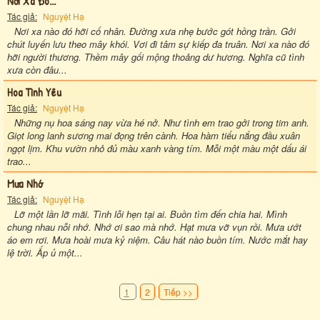
Nơi Xa Đó...
Tác giả:
Nguyệt Hạ
Nơi xa nào đó hỡi cố nhân. Đường xưa nhẹ bước gót hồng trần. Gởi
chút luyến lưu theo mây khói. Vơi đi tâm sự kiếp đa truân. Nơi xa nào đó
hỡi người thương. Thềm mây gối mộng thoảng dư hương. Nghĩa cũ tình
xưa còn đâu...
Hoa Tình Yêu
Tác giả:
Nguyệt Hạ
Những nụ hoa sáng nay vừa hé nở. Như tình em trao gởi trong tim anh.
Giọt long lanh sương mai đọng trên cành. Hoa hàm tiếu nắng đầu xuân
ngọt lịm. Khu vườn nhỏ đủ màu xanh vàng tím. Mỗi một màu một dấu ái
trao...
Mưa Nhớ
Tác giả:
Nguyệt Hạ
Lỡ một lần lỡ mãi. Tình lỗi hẹn tại ai. Buồn tìm đến chia hai. Mình
chung nhau nỗi nhớ. Nhớ ơi sao mà nhớ. Hạt mưa vỡ vụn rồi. Mưa ướt
áo em rơi. Mưa hoài mưa kỷ niệm. Câu hát nào buồn tím. Nước mắt hay
lệ trời. Ấp ủ một...
1
2
Tiếp >>