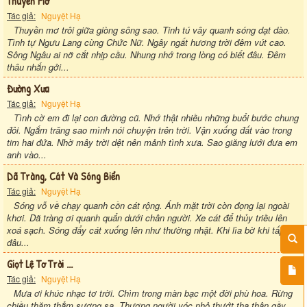
Thuyền Mơ
Tác giả:
Nguyệt Hạ
Thuyền mơ trôi giữa giòng sông sao. Tinh tú vây quanh sóng dạt dào.
Tình tự Ngưu Lang cùng Chức Nữ. Ngây ngất hương trời đêm vút cao.
Sông Ngâu ai nỡ cắt nhịp cầu. Nhung nhớ trong lòng có biết đâu. Đêm
thâu nhắn gởi...
Đường Xưa
Tác giả:
Nguyệt Hạ
Tình cờ em đi lại con đường cũ. Nhớ thật nhiều những buổi bước chung
đôi. Ngắm trăng sao mình nói chuyện trên trời. Vận xuống đất vào trong
tim hai đứa. Nhờ mây trời dệt nên mảnh tình xưa. Sao giăng lưới đưa em
anh vào...
Dã Tràng, Cát Và Sóng Biển
Tác giả:
Nguyệt Hạ
Sóng vỗ về chạy quanh cồn cát rộng. Ánh mặt trời còn đọng lại ngoài
khơi. Dã tràng ơi quanh quẩn dưới chân người. Xe cát để thủy triều lên
xoá sạch. Sóng đẩy cát xuống lên như thường nhật. Khi lìa bờ khi tấp tận
đâu...
Giọt Lệ Tơ Trời ...
Tác giả:
Nguyệt Hạ
Mưa ơi khúc nhạc tơ trời. Chìm trong màn bạc một đời phù hoa. Rừng
chiều thăm thẳm sương sa. Thương người vóc nhỏ thướt tha thân gầy.