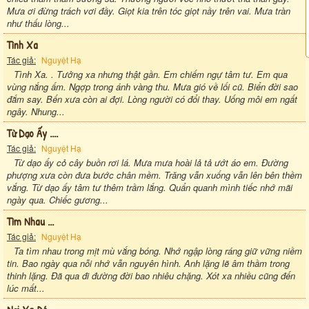
Mưa ơi đừng trách vơi đầy. Giọt kia trên tóc giọt nầy trên vai. Mưa tràn
như thấu lòng...
Tình Xa
Tác giả:
Nguyệt Hạ
Tình Xa. . Tưởng xa nhưng thật gần. Em chiếm ngự tâm tư. Em qua
vùng nắng ấm. Ngợp trong ánh vàng thu. Mưa gió về lối cũ. Biển đời sao
đắm say. Bến xưa còn ai đợi. Lòng người có đổi thay. Uống môi em ngất
ngây. Nhung...
Từ Dạo Ấy ....
Tác giả:
Nguyệt Hạ
Từ dạo ấy cỏ cây buồn rơi lá. Mưa mưa hoài lả tả ướt áo em. Đường
phượng xưa còn đưa bước chân mềm. Trăng vẫn xuống vẫn lên bên thềm
vắng. Từ dạo ấy tâm tư thêm trầm lắng. Quẩn quanh mình tiếc nhớ mãi
ngày qua. Chiếc gương...
Tìm Nhau ...
Tác giả:
Nguyệt Hạ
Ta tìm nhau trong mịt mù vắng bóng. Nhớ ngập lòng ráng giữ vững niềm
tin. Bao ngày qua nỗi nhớ vẫn nguyên hình. Anh lặng lẽ âm thầm trong
thinh lặng. Đã qua đi đường đời bao nhiêu chặng. Xót xa nhiều cũng đến
lúc mất...