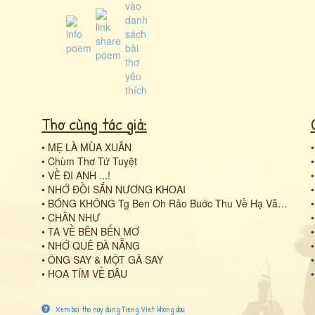
Thơ cùng tác giả:
•
MẸ LÀ MÙA XUÂN
•
Chùm Thơ Tứ Tuyệt
•
VỀ ĐI ANH ...!
•
NHỚ ĐỒI SẮN NƯƠNG KHOAI
•
BÓNG KHÔNG Tg Ben Oh Rảo Buớc Thu Về Hạ Vẫn Còn Nguời Đi Kẻ Ở Lại Chờ Mong Đường Xưa Một Nửa Hồn Tê Tái Lối Cũ Không Ai Thấy Nỗi Lòng Lo Nghĩ Lòng Đau Thêm Nỗi Nhớ Băn Khoăn Số Phận Mãi Chưa Xong Ro
•
CHÂN NHƯ
•
TA VỀ BÊN BẾN MƠ
•
NHỚ QUÊ ĐÀ NẴNG
•
ÔNG SAY & MỘT GÃ SAY
•
HOA TÍM VỀ ĐÂU
Xem bai tho nay dung Tieng Viet khong dau