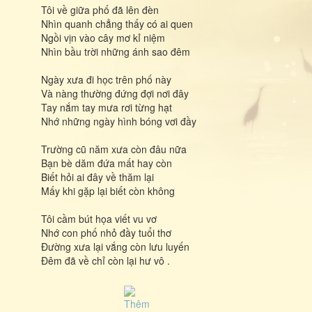
Tôi về giữa phố đã lên đèn
Nhìn quanh chẳng thấy có ai quen
Ngồi vịn vào cây mơ kỉ niệm
Nhìn bầu trời những ánh sao đêm
Ngày xưa đi học trên phố này
Và nàng thường đứng đợi nơi đây
Tay nắm tay mưa rơi từng hạt
Nhớ những ngày hình bóng vơi đầy
Trường cũ năm xưa còn đâu nữa
Bạn bè dăm đứa mất hay còn
Biết hỏi ai đây về thăm lại
Mấy khi gặp lại biết còn không
Tôi cầm bút họa viết vu vơ
Nhớ con phố nhỏ đầy tuổi thơ
Đường xưa lại vắng còn lưu luyến
Đêm đã về chỉ còn lại hư vô .