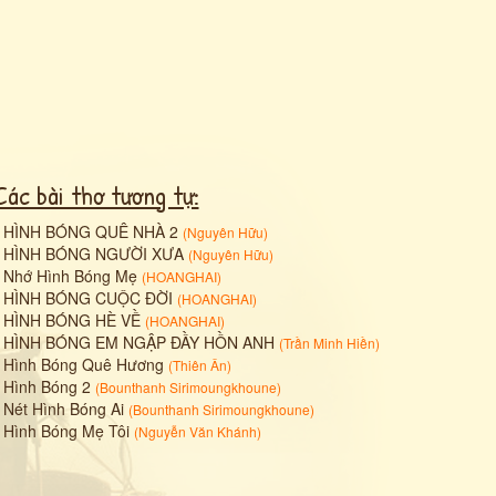
Các bài thơ tương tự:
•
HÌNH BÓNG QUÊ NHÀ 2
(
Nguyên Hữu
)
•
HÌNH BÓNG NGƯỜI XƯA
(
Nguyên Hữu
)
•
Nhớ Hình Bóng Mẹ
(
HOANGHAI
)
•
HÌNH BÓNG CUỘC ĐỜI
(
HOANGHAI
)
•
HÌNH BÓNG HÈ VỀ
(
HOANGHAI
)
•
HÌNH BÓNG EM NGẬP ĐẦY HỒN ANH
(
Trần Minh Hiền
)
•
Hình Bóng Quê Hương
(
Thiên Ân
)
•
Hình Bóng 2
(
Bounthanh Sirimoungkhoune
)
•
Nét Hình Bóng Ai
(
Bounthanh Sirimoungkhoune
)
•
Hình Bóng Mẹ Tôi
(
Nguyễn Văn Khánh
)