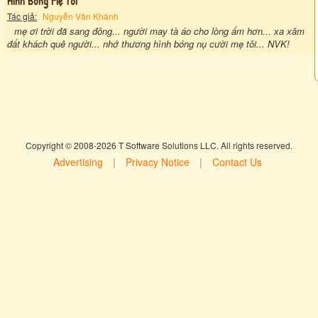
Hình Bóng Mẹ Tôi
Tác giả:
Nguyễn Văn Khánh
mẹ ơi trời đã sang đông... người may tà áo cho lòng ấm hơn... xa xăm
đất khách quê người... nhớ thương hình bóng nụ cười mẹ tôi... NVK!
Copyright © 2008-2026 T Software Solutions LLC. All rights reserved.
Advertising
|
Privacy Notice
|
Contact Us