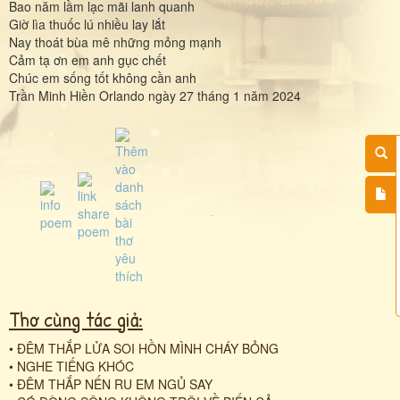
Bao năm lầm lạc mãi lanh quanh
Giờ lìa thuốc lú nhiều lay lắt
Nay thoát bùa mê những mỏng mạnh
Cảm tạ ơn em anh gục chết
Chúc em sống tốt không cần anh
Trần Minh Hiền Orlando ngày 27 tháng 1 năm 2024
Thơ cùng tác giả:
•
ĐÊM THẮP LỬA SOI HỒN MÌNH CHÁY BỎNG
•
NGHE TIẾNG KHÓC
•
ĐÊM THẮP NẾN RU EM NGỦ SAY