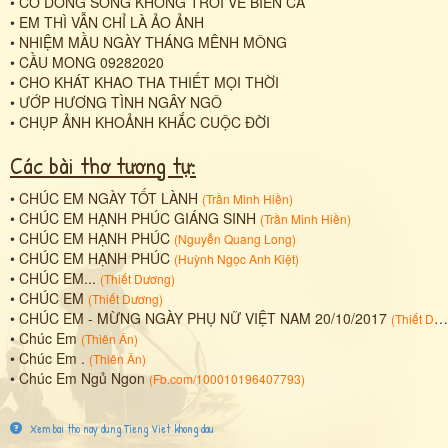
•
CÓ DÒNG SÔNG KHÔNG TRÔI VỀ BIỂN CẢ
•
EM THÌ VẪN CHỈ LÀ ẢO ẢNH
•
NHIỆM MẦU NGÀY THÁNG MÊNH MÔNG
•
CẦU MONG 09282020
•
CHO KHÁT KHAO THA THIẾT MỌI THỜI
•
ƯỚP HƯƠNG TÌNH NGÂY NGÔ
•
CHỤP ẢNH KHOẢNH KHẮC CUỘC ĐỜI
Các bài thơ tương tự:
•
CHÚC EM NGÀY TỐT LÀNH
(
Trần Minh Hiền
)
•
CHÚC EM HẠNH PHÚC GIÁNG SINH
(
Trần Minh Hiền
)
•
CHÚC EM HẠNH PHÚC
(
Nguyễn Quang Long
)
•
CHÚC EM HẠNH PHÚC
(
Huỳnh Ngọc Anh Kiệt
)
•
CHÚC EM...
(
Thiết Dương
)
•
CHÚC EM
(
Thiết Dương
)
•
CHÚC EM - MỪNG NGÀY PHỤ NỮ VIỆT NAM 20/10/2017
(
Thiết Dương
•
Chúc Em
(
Thiên Ân
)
•
Chúc Em .
(
Thiên Ân
)
•
Chúc Em Ngủ Ngon
(
Fb.com/100010196407793
)
Xem bai tho nay dung Tieng Viet khong dau