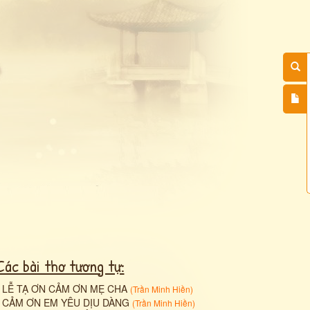
Các bài thơ tương tự:
•
LỄ TẠ ƠN CẢM ƠN MẸ CHA
(
Trần Minh Hiền
)
•
CẢM ƠN EM YÊU DỊU DÀNG
(
Trần Minh Hiền
)