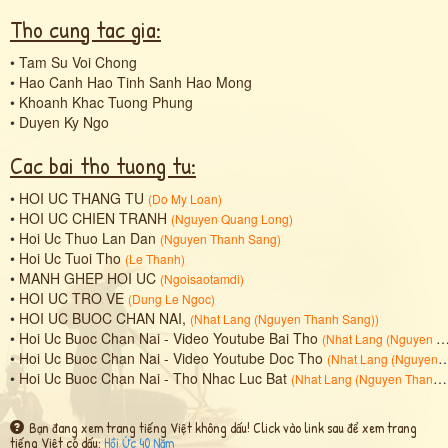
Tho cung tac gia:
•
Tam Su Voi Chong
•
Hao Canh Hao Tinh Sanh Hao Mong
•
Khoanh Khac Tuong Phung
•
Duyen Ky Ngo
Cac bai tho tuong tu:
•
HOI UC THANG TU
(
Do My Loan
)
•
HOI UC CHIEN TRANH
(
Nguyen Quang Long
)
•
Hoi Uc Thuo Lan Dan
(
Nguyen Thanh Sang
)
•
Hoi Uc Tuoi Tho
(
Le Thanh
)
•
MANH GHEP HOI UC
(
Ngoisaotamdi
)
•
HOI UC TRO VE
(
Dung Le Ngoc
)
•
HOI UC BUOC CHAN NAI,
(
Nhat Lang (Nguyen Thanh Sang)
)
•
Hoi Uc Buoc Chan Nai - Video Youtube Bai Tho
(
Nhat Lang (Nguyen Thanh Sang)
•
Hoi Uc Buoc Chan Nai - Video Youtube Doc Tho
(
Nhat Lang (Nguyen Thanh Sang)
•
Hoi Uc Buoc Chan Nai - Tho Nhac Luc Bat
(
Nhat Lang (Nguyen Thanh Sang)
Bạn đang xem trang tiếng Việt không dấu! Click vào link sau để xem trang
tiếng Việt có dấu:
Hồi Ức 40 Năm