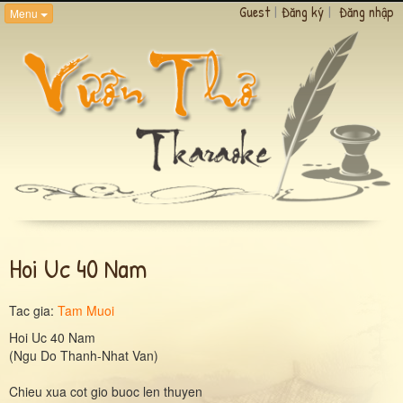
Guest
|
Đăng ký
|
Đăng nhập
Menu
Hoi Uc 40 Nam
Tac gia:
Tam Muoi
Hoi Uc 40 Nam
(Ngu Do Thanh-Nhat Van)
Chieu xua cot gio buoc len thuyen