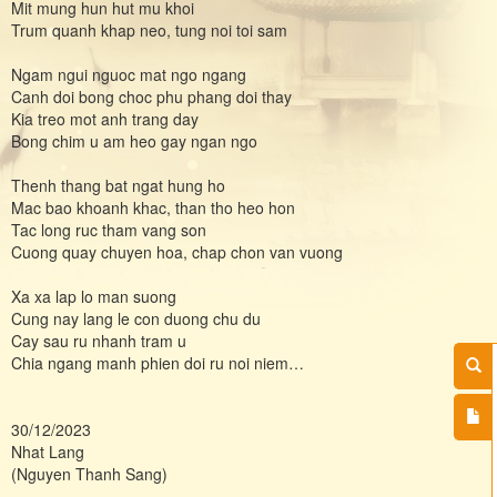
Mit mung hun hut mu khoi
Trum quanh khap neo, tung noi toi sam
Ngam ngui nguoc mat ngo ngang
Canh doi bong choc phu phang doi thay
Kia treo mot anh trang day
Bong chim u am heo gay ngan ngo
Thenh thang bat ngat hung ho
Mac bao khoanh khac, than tho heo hon
Tac long ruc tham vang son
Cuong quay chuyen hoa, chap chon van vuong
Xa xa lap lo man suong
Cung nay lang le con duong chu du
Cay sau ru nhanh tram u
Chia ngang manh phien doi ru noi niem…
30/12/2023
Nhat Lang
(Nguyen Thanh Sang)