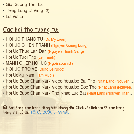
•
Giot Suong Tren La
•
Tieng Long Di Vang (2)
•
Loi Voi Em
Cac bai tho tuong tu:
•
HOI UC THANG TU
(
Do My Loan
)
•
HOI UC CHIEN TRANH
(
Nguyen Quang Long
)
•
Hoi Uc Thuo Lan Dan
(
Nguyen Thanh Sang
)
•
Hoi Uc Tuoi Tho
(
Le Thanh
)
•
MANH GHEP HOI UC
(
Ngoisaotamdi
)
•
HOI UC TRO VE
(
Dung Le Ngoc
)
•
Hoi Uc 40 Nam
(
Tam Muoi
)
•
Hoi Uc Buoc Chan Nai - Video Youtube Bai Tho
(
Nhat Lang (Nguyen Thanh Sang)
•
Hoi Uc Buoc Chan Nai - Video Youtube Doc Tho
(
Nhat Lang (Nguyen Thanh Sang)
•
Hoi Uc Buoc Chan Nai - Tho Nhac Luc Bat
(
Nhat Lang (Nguyen Thanh Sang)
Bạn đang xem trang tiếng Việt không dấu! Click vào link sau để xem trang
tiếng Việt có dấu:
HỒI ỨC BƯỚC CHÂN NAI,