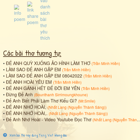
Các bài thơ tương tự:
•
ĐỂ ANH QUỲ XUỐNG ẢO HÌNH LÀM THƠ
(
Trần Minh Hiền
)
•
LÀM SAO ĐỂ ANH GẶP EM
(
Trần Minh Hiền
)
•
LÀM SAO ĐỂ ANH GẶP EM 08042022
(
Trần Minh Hiền
)
•
ĐỂ ANH HOÀI YÊU EM
(
Trần Minh Hiền
)
•
ĐỂ ANH GÁNH HẾT ĐỂ ĐỜI EM YÊN
(
Trần Minh Hiền
)
•
Đừng Để Anh
(
Bounthanh Sirrimoungkhoune
)
•
Để Anh Biết Phải Làm Thơ Kiểu Gì?
(
Mr.Smile
)
•
ĐỂ ANH NHỚ HOÀI,
(
Nhất Lang (Nguyễn Thành Sáng)
)
•
ĐỂ ANH NHỚ HOÀI,.
(
Nhất Lang (Nguyễn Thành Sáng)
)
•
Để Anh Nhớ Hoài - Video Youtube Đọc Thơ
(
Nhất Lang (Nguyễn Thành Sáng)
Xem bai tho nay dung Tieng Viet khong dau