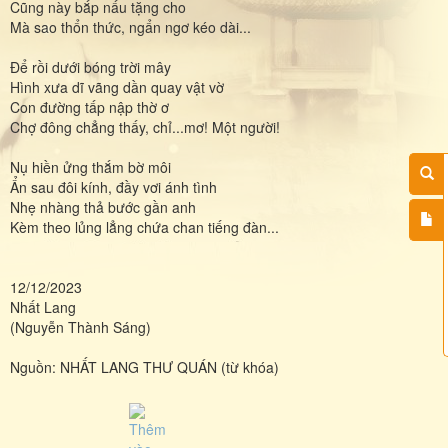
Cũng này bắp nấu tặng cho
Mà sao thổn thức, ngẩn ngơ kéo dài...
Để rồi dưới bóng trời mây
Hình xưa dĩ vãng dần quay vật vờ
Con đường tấp nập thờ ơ
Chợ đông chẳng thấy, chỉ...mơ! Một người!
Nụ hiền ửng thắm bờ môi
Ẩn sau đôi kính, đầy vơi ánh tình
Nhẹ nhàng thả bước gần anh
Kèm theo lủng lẳng chứa chan tiếng đàn...
12/12/2023
Nhất Lang
(Nguyễn Thành Sáng)
Nguồn: NHẤT LANG THƯ QUÁN (từ khóa)