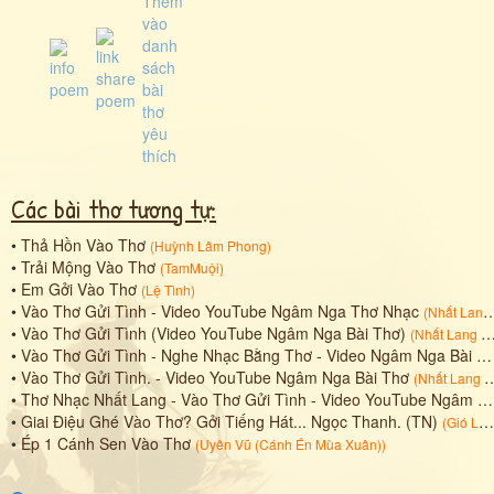
Các bài thơ tương tự:
•
Thả Hồn Vào Thơ
(
Huỳnh Lâm Phong
)
•
Trải Mộng Vào Thơ
(
TamMuội
)
•
Em Gởi Vào Thơ
(
Lệ Tình
)
•
Vào Thơ Gửi Tình - Video YouTube Ngâm Nga Thơ Nhạc
(
Nhất Lang (Nguyễn Thành Sáng)
•
Vào Thơ Gửi Tình (Video YouTube Ngâm Nga Bài Thơ)
(
Nhất Lang (Nguyễn Thành Sáng)
•
Vào Thơ Gửi Tình - Nghe Nhạc Bằng Thơ - Video Ngâm Nga Bài Thơ
•
Vào Thơ Gửi Tình. - Video YouTube Ngâm Nga Bài Thơ
(
Nhất Lang (Nguyễn Thành Sáng)
•
Thơ Nhạc Nhất Lang - Vào Thơ Gửi Tình - Video YouTube Ngâm Nga Bài Thơ
•
Giai Điệu Ghé Vào Thơ? Gởi Tiếng Hát... Ngọc Thanh. (TN)
(
Gió Lãng Dzu
•
Ép 1 Cánh Sen Vào Thơ
(
Uyên Vũ (Cánh Én Mùa Xuân)
)