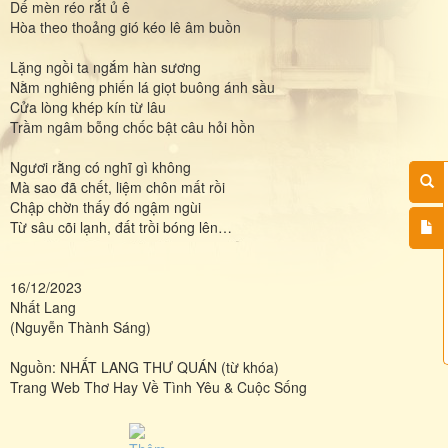
Dế mèn réo rắt ủ ê
Hòa theo thoảng gió kéo lê âm buồn
Lặng ngồi ta ngắm hàn sương
Nằm nghiêng phiến lá giọt buông ánh sầu
Cửa lòng khép kín từ lâu
Trầm ngâm bỗng chốc bật câu hỏi hồn
Ngươi rằng có nghĩ gì không
Mà sao đã chết, liệm chôn mất rồi
Chập chờn thấy đó ngậm ngùi
Từ sâu cõi lạnh, đất trồi bóng lên…
16/12/2023
Nhất Lang
(Nguyễn Thành Sáng)
Nguồn: NHẤT LANG THƯ QUÁN (từ khóa)
Trang Web Thơ Hay Về Tình Yêu & Cuộc Sống