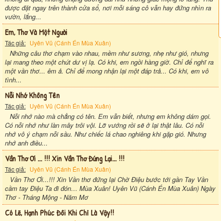
được đặt ngay trên thành cửa sổ, nơi mỗi sáng cô vẫn hay đứng nhìn ra
vườn, lắng...
Em, Thơ Và Một Người
Tác giả:
Uyên Vũ (Cánh Én Mùa Xuân)
Những câu thơ chạm vào nhau, mềm như sương, nhẹ như gió, nhưng
lại mang theo một chút dư vị lạ. Có khi, em ngồi hàng giờ. Chỉ để nghĩ ra
một vần thơ... êm ả. Chỉ để mong nhận lại một đáp trả... Có khi, em vô
tình...
Nỗi Nhớ Không Tên
Tác giả:
Uyên Vũ (Cánh Én Mùa Xuân)
Nỗi nhớ nào mà chẳng có tên. Em vẫn biết, nhưng em không dám gọi.
Có nỗi nhớ như làn mây trôi vội. Lỡ vướng rồi sẽ ở lại thật lâu. Có nỗi
nhớ vô ý chạm nỗi sầu. Như chiếc lá chao nghiêng khi gặp gió. Nhưng
nhớ anh điều...
Vần Thơ Ơi ... !!! Xin Vần Thơ Đứng Lại... !!!
Tác giả:
Uyên Vũ (Cánh Én Mùa Xuân)
Vần Thơ Ơi...!!! Xin Vần thơ đứng lại Chờ Điệu bước tới gần Tay Vần
cầm tay Điệu Ta đi đón… Mùa Xuân! Uyên Vũ (Cánh Én Mùa Xuân) Ngày
Thơ - Tháng Mộng - Năm Mơ
Có Lẽ, Hạnh Phúc Đôi Khi Chỉ Là Vậy!!