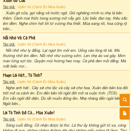
Xuân Gõ Cửa
Tác giả:
Uyên Vũ (Cánh Én Mùa Xuân)
Xuân gõ cửa, gọi nắng về trước ngõ. Gió nghiêng mình ru nhẹ lá bên
thềm. Cành mai thức trong sương mờ vẫy gió. Lộc biếc đan tay, thêu sắc
êm đềm. Nghe chim hót lời tơ vương tha thiết. Mùa sang rồi, hoa cũng rộ
trên...
Nỗi Nhớ Và Cà Phê
Tác giả:
Uyên Vũ (Cánh Én Mùa Xuân)
Nỗi nhớ như ly đắng. Lại ngọt lịm môi em. Uống vào lòng tê tái. Mà
thương nhớ êm đềm. Nỗi nhớ như sương sớm. Len nhẹ áo vai gầy. Mơn
man từng sợi tóc. Quyện mùi hương heo may. Cà phê đen môi đắng. Mà
mắt biếc mơ...
Mượn Lời Hát... Tỏ Tình?
Tác giả:
Uyên Vũ (Cánh Én Mùa Xuân)
Nghe anh hát:. Cây sẽ cho lộc và cây sẽ cho hoa. Xuân đến bên kia đồi
trời mở ra cánh én. Em đến bên tôi ngồi đời mở ra cuộc tình. (TCS). ....
Em vẫn ngồi đối diện. Dù rất muốn đứng lên. Nhẹ nhàng đến ngồi bên.
Ngồi bên...
Lời Tỏ Tình Đã Có... Mùa Xuân!
Tác giả:
Uyên Vũ (Cánh Én Mùa Xuân)
Sáng cuối đông. Cô nhận được lá thư. Lá thư ấy không gửi từ xa, cũng
không đi qua, những chặng đường dài như những giấc mộng lỡ làng. Thư