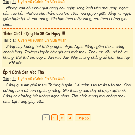
Tác giả:
Uyên Vũ (Cánh Én Mùa Xuân)
Những vần chữ như giọt nắng đầu ngày, long lanh trên mặt giấy, ngấm
dần vào hồn như cà phê thấm qua lớp sữa, hòa quyện giữa đắng và ngọt,
giữa thực tại và mơ màng. Gió bạc theo mây vàng, em theo những giai
điệu...
Thèm Chút Mộng Mơ Sẽ Có Ngay !!!
Tác giả:
Uyên Vũ (Cánh Én Mùa Xuân)
Sáng nay không hát không nghe nhạc. Nghe tiếng ngâm thơ... cũng
chạnh lòng. Trường Huyện bây giờ em mới thấy. Thấy rồi, đâu dễ bỏ về
không. Bài thơ em cóp... dán vào đây. Nhẹ nhàng chẳng để lại... hoa tay.
.... Khi nào...
Ép 1 Cánh Sen Vào Thơ
Tác giả:
Uyên Vũ (Cánh Én Mùa Xuân)
Sáng qua em ghé thăm Trường huyện. Hái trộm sen tơ ép vào thơ. Con
đường năm cũ còn nghiêng nắng. Gió thoảng đâu đây chuyện đợi chờ.
Sáng nay không hát không nghe nhạc. Tìm chút mộng mơ chẳng thấy
đâu. Lật trang giấy cũ...
1
2
3
4
Tiếp >>