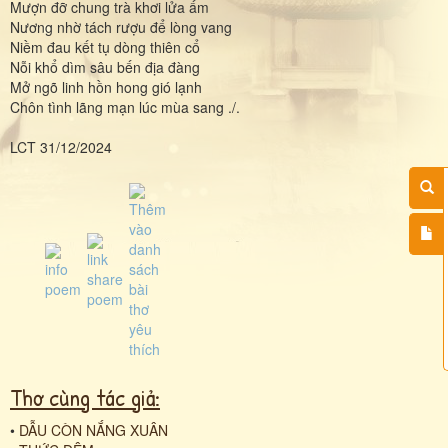
Mượn đỡ chung trà khơi lửa ấm
Nương nhờ tách rượu để lòng vang
Niềm đau kết tụ dòng thiên cổ
Nỗi khổ dìm sâu bến địa đàng
Mở ngõ linh hồn hong gió lạnh
Chôn tình lãng mạn lúc mùa sang ./.
LCT 31/12/2024
Thơ cùng tác giả:
•
DẪU CÒN NẮNG XUÂN