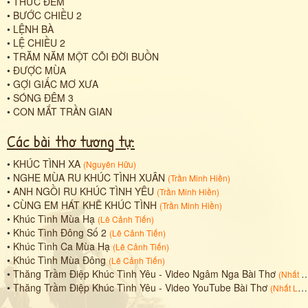
•
THỨC ĐÊM
•
BƯỚC CHIỀU 2
•
LỆNH BÀ
•
LỆ CHIỀU 2
•
TRĂM NĂM MỘT CÕI ĐỜI BUỒN
•
ĐƯỢC MÙA
•
GỢI GIẤC MƠ XƯA
•
SÓNG ĐÊM 3
•
CON MẮT TRẦN GIAN
Các bài thơ tương tự:
•
KHÚC TÌNH XA
(
Nguyên Hữu
)
•
NGHE MÙA RU KHÚC TÌNH XUÂN
(
Trần Minh Hiền
)
•
ANH NGỒI RU KHÚC TÌNH YÊU
(
Trần Minh Hiền
)
•
CÙNG EM HÁT KHẼ KHÚC TÌNH
(
Trần Minh Hiền
)
•
Khúc Tình Mùa Hạ
(
Lê Cảnh Tiến
)
•
Khúc Tình Đông Số 2
(
Lê Cảnh Tiến
)
•
Khúc Tình Ca Mùa Hạ
(
Lê Cảnh Tiến
)
•
Khúc Tình Mùa Đông
(
Lê Cảnh Tiến
)
•
Thăng Trầm Điệp Khúc Tình Yêu - Video Ngâm Nga Bài Thơ
(
Nhất Lang (Nguyễn Thành Sáng)
•
Thăng Trầm Điệp Khúc Tình Yêu - Video YouTube Bài Thơ
(
Nhất Lang (Nguyễn Thành Sáng)