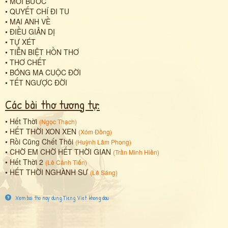
•
MỎI BƯỚC
•
QUYẾT CHÍ ĐI TU
•
MAI ANH VỀ
•
ĐIỀU GIẢN DỊ
•
TỰ XÉT
•
TIỄN BIỆT HỒN THƠ
•
THƠ CHẾT
•
BÓNG MA CUỘC ĐỜI
•
TẾT NGƯỢC ĐỜI
Các bài thơ tương tự:
•
Hết Thời
(
Ngọc Thạch
)
•
HẾT THỜI XON XEN
(
Xóm Đồng
)
•
Rồi Cũng Chết Thôi
(
Huỳnh Lâm Phong
)
•
CHỜ EM CHỜ HẾT THỜI GIAN
(
Trần Minh Hiền
)
•
Hết Thời 2
(
Lê Cảnh Tiến
)
•
HẾT THỜI NGHÀNH SƯ
(
Lê Sáng
)
Xem bai tho nay dung Tieng Viet khong dau