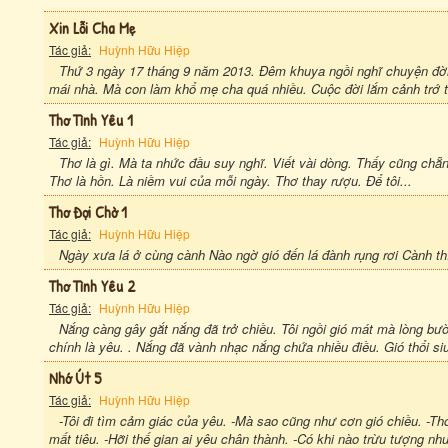
Xin Lỗi Cha Mẹ
Tác giả:
Huỳnh Hữu Hiệp
Thứ 3 ngày 17 tháng 9 năm 2013. Đêm khuya ngồi nghĩ chuyện đời.
mái nhà. Mà con làm khổ mẹ cha quá nhiều. Cuộc đời lắm cảnh trớ tr
Thơ Tình Yêu 1
Tác giả:
Huỳnh Hữu Hiệp
Thơ là gì. Mà ta nhức đầu suy nghĩ. Viết vài dòng. Thấy cũng chẵn
Thơ là hồn. Là niềm vui của mỗi ngày. Thơ thay rượu. Để tôi...
Thơ Đợi Chờ 1
Tác giả:
Huỳnh Hữu Hiệp
Ngày xưa lá ở cùng cành Nào ngờ gió đến lá đành rụng rơi Cành thì
Thơ Tình Yêu 2
Tác giả:
Huỳnh Hữu Hiệp
Nắng càng gây gắt nắng đã trở chiều. Tôi ngồi gió mát mà lòng bườ
chính là yêu. . Nắng đã vành nhạc nắng chứa nhiều điều. Gió thổi siu 
Nhớ Út 5
Tác giả:
Huỳnh Hữu Hiệp
-Tôi đi tìm cảm giác của yêu. -Mà sao cũng như cơn gió chiều. -Th
mất tiêu. -Hỡi thế gian ai yêu chân thành. -Có khi nào trừu tượng như