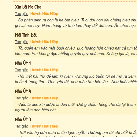
Xin Lỗi Mẹ Cha
Tác giả:
Huỳnh Hữu Hiệp
Số phận sinh ra con là kể bất hiếu. Tuổi đời non dại chẳng hiểu chu
ghi lại nơi này. Năm tháng vô tình làm thay đổi đời con. Ăn chơi học
Mối Tình Đầu
Tác giả:
Huỳnh Hữu Hiệp
Tôi quên em vào một buổi chiều. Lúc hoàng hôn chiếu nát cả tim tôi
làm sao. Em không đẹp chẳng quyền quý nhà cao. Không lụa là, xa h
Nhớ Út 1
Tác giả:
Huỳnh Hữu Hiệp
-Tôi viết bài thơ để làm kĩ niệm. -Nhưng lúc buồn tôi sẽ mở ra xem.
khắc ở trong tim. -Tình yêu tôi, như màu tím bền lâu. -Như buổi chiề
Nhớ Út 4
Tác giả:
Huỳnh Hữu Hiệp
-Nếu là đen xin được là đen mãi -Đừng chấm hồng cho dạ lại thêm 
người làm sao hiểu hết
Nhớ Út 7
Tác giả:
Huỳnh Hữu Hiệp
-Trời vào hạ cơn mưa chiều lạnh ngắt. -Thương em tôi chỉ biết kh