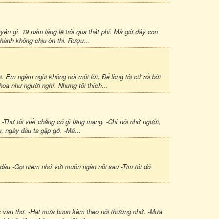
yện gì. 19 năm lặng lẽ trôi qua thật phí. Mà giờ đây con
 hành không chịu ôn thi. Rượu...
. Em ngậm ngùi không nói một lời. Để lòng tôi cứ rối bời
oa như người nghĩ. Nhưng tôi thích...
 -Thơ tôi viết chẳng có gì lãng mạng. -Chỉ nỗi nhớ người,
u, ngày đầu ta gặp gỡ. -Má...
đâu -Gọi niềm nhớ với muôn ngàn nỗi sầu -Tim tôi đó
ắc vần thơ. -Hạt mưa buồn kèm theo nỗi thương nhớ. -Mưa