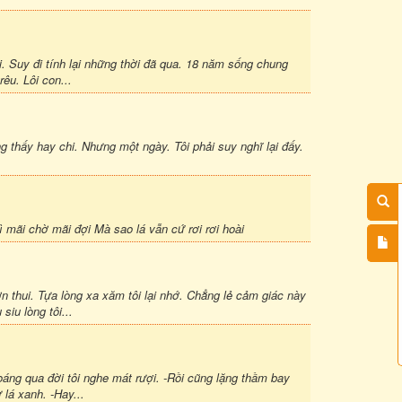
 Suy đi tính lại những thời đã qua. 18 năm sống chung
êu. Lôi con...
g thấy hay chi. Nhưng một ngày. Tôi phải suy nghĩ lại đấy.
 mãi chờ mãi đợi Mà sao lá vẫn cứ rơi rơi hoài
n thui. Tựa lòng xa xăm tôi lại nhớ. Chẳng lẻ cảm giác này
siu lòng tôi...
oáng qua đời tôi nghe mát rượi. -Rồi cũng lặng thầm bay
 lá xanh. -Hay...